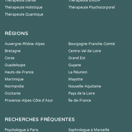
Thérapeute Danse
Thérapeute EMDR
Thérapeute Holistique
Thérapeute Psychocorporel
Thérapeute Quantique
RÉGIONS
Auvergne-Rhône-Alpes
Bourgogne-Franche-Comté
Bretagne
Centre-Val de Loire
Corse
Grand Est
Guadeloupe
Guyane
Hauts-de-France
La Réunion
Martinique
Mayotte
Normandie
Nouvelle-Aquitaine
Occitanie
Pays de la Loire
Provence-Alpes-Côte d'Azur
Île-de-France
RECHERCHES FRÉQUENTES
Psychologue à Paris
Sophrologue à Marseille