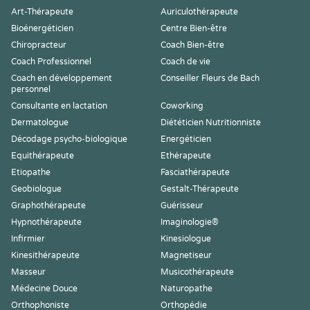
Art-Thérapeute
Auriculothérapeute
Bioénergéticien
Centre Bien-être
Chiropracteur
Coach Bien-être
Coach Professionnel
Coach de vie
Coach en développement
Conseiller Fleurs de Bach
personnel
Consultante en lactation
Coworking
Dermatologue
Diététicien Nutritionniste
Décodage psycho-biologique
Energéticien
Equithérapeute
Ethérapeute
Etiopathe
Fasciathérapeute
Geobiologue
Gestalt-Thérapeute
Graphothérapeute
Guérisseur
Hypnothérapeute
Imaginologie®
Infirmier
Kinesiologue
Kinesithérapeute
Magnetiseur
Masseur
Musicothérapeute
Médecine Douce
Naturopathe
Orthophoniste
Orthopédie