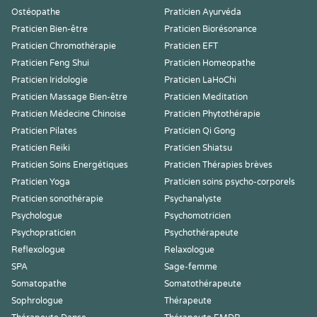
Ostéopathe
Praticien Ayurvéda
Praticien Bien-être
Praticien Biorésonance
Praticien Chromothérapie
Praticien EFT
Praticien Feng Shui
Praticien Homeopathe
Praticien Iridologie
Praticien LaHoChi
Praticien Massage Bien-être
Praticien Meditation
Praticien Médecine Chinoise
Praticien Phytothérapie
Praticien Pilates
Praticien Qi Gong
Praticien Reiki
Praticien Shiatsu
Praticien Soins Energétiques
Praticien Thérapies brèves
Praticien Yoga
Praticien soins psycho-corporels
Praticien sonothérapie
Psychanalyste
Psychologue
Psychomotricien
Psychopraticien
Psychothérapeute
Reflexologue
Relaxologue
SPA
Sage-femme
Somatopathe
Somatothérapeute
Sophrologue
Thérapeute