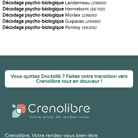
Décodage psycho-biologique
Landerneau
(29800)
Décodage psycho-biologique
Hennebont
(56700)
Décodage psycho-biologique
Morlaix
(29600)
Décodage psycho-biologique
Guipavas
(29490)
Décodage psycho-biologique
Pontivy
(56300)
Vous quittez Doctolib ? Faites votre transition vers
Crenolibre tout en douceur !
Crenolibre
, Votre rendez-vous bien-être