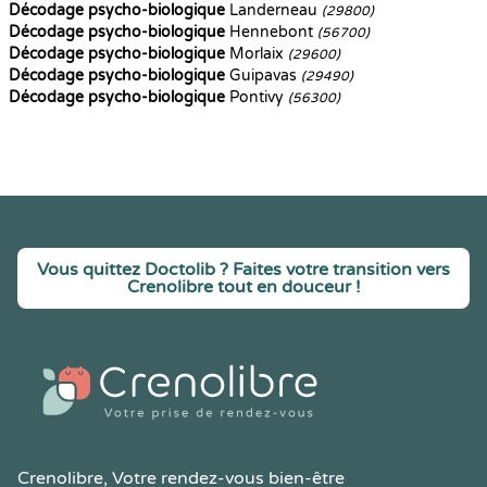
Décodage psycho-biologique
Landerneau
(29800)
Décodage psycho-biologique
Hennebont
(56700)
Décodage psycho-biologique
Morlaix
(29600)
Décodage psycho-biologique
Guipavas
(29490)
Décodage psycho-biologique
Pontivy
(56300)
Vous quittez Doctolib ? Faites votre transition vers
Crenolibre tout en douceur !
Crenolibre
, Votre rendez-vous bien-être