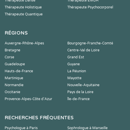
Thérapeute Danse
Thérapeute EMDR
Thérapeute Holistique
Thérapeute Psychocorporel
Thérapeute Quantique
RÉGIONS
Auvergne-Rhône-Alpes
Bourgogne-Franche-Comté
Bretagne
Centre-Val de Loire
Corse
Grand Est
Guadeloupe
Guyane
Hauts-de-France
La Réunion
Martinique
Mayotte
Normandie
Nouvelle-Aquitaine
Occitanie
Pays de la Loire
Provence-Alpes-Côte d'Azur
Île-de-France
RECHERCHES FRÉQUENTES
Psychologue à Paris
Sophrologue à Marseille