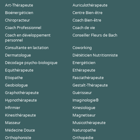
Art-Thérapeute
Auriculothérapeute
Bioénergéticien
Centre Bien-être
Chiropracteur
Coach Bien-être
Coach Professionnel
Coach de vie
Coach en développement
Conseiller Fleurs de Bach
personnel
Consultante en lactation
Coworking
Dermatologue
Diététicien Nutritionniste
Décodage psycho-biologique
Energéticien
Equithérapeute
Ethérapeute
Etiopathe
Fasciathérapeute
Geobiologue
Gestalt-Thérapeute
Graphothérapeute
Guérisseur
Hypnothérapeute
Imaginologie®
Infirmier
Kinesiologue
Kinesithérapeute
Magnetiseur
Masseur
Musicothérapeute
Médecine Douce
Naturopathe
Orthophoniste
Orthopédie