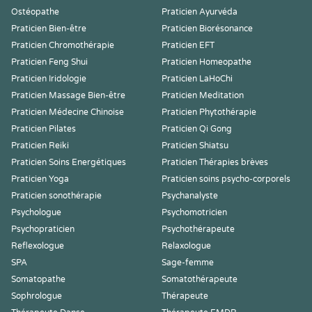
Ostéopathe
Praticien Ayurvéda
Praticien Bien-être
Praticien Biorésonance
Praticien Chromothérapie
Praticien EFT
Praticien Feng Shui
Praticien Homeopathe
Praticien Iridologie
Praticien LaHoChi
Praticien Massage Bien-être
Praticien Meditation
Praticien Médecine Chinoise
Praticien Phytothérapie
Praticien Pilates
Praticien Qi Gong
Praticien Reiki
Praticien Shiatsu
Praticien Soins Energétiques
Praticien Thérapies brèves
Praticien Yoga
Praticien soins psycho-corporels
Praticien sonothérapie
Psychanalyste
Psychologue
Psychomotricien
Psychopraticien
Psychothérapeute
Reflexologue
Relaxologue
SPA
Sage-femme
Somatopathe
Somatothérapeute
Sophrologue
Thérapeute