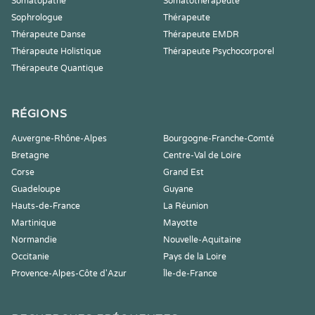
Somatopathe
Somatothérapeute
Sophrologue
Thérapeute
Thérapeute Danse
Thérapeute EMDR
Thérapeute Holistique
Thérapeute Psychocorporel
Thérapeute Quantique
RÉGIONS
Auvergne-Rhône-Alpes
Bourgogne-Franche-Comté
Bretagne
Centre-Val de Loire
Corse
Grand Est
Guadeloupe
Guyane
Hauts-de-France
La Réunion
Martinique
Mayotte
Normandie
Nouvelle-Aquitaine
Occitanie
Pays de la Loire
Provence-Alpes-Côte d'Azur
Île-de-France