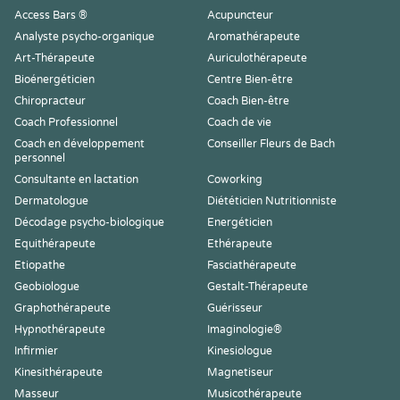
Access Bars ®
Acupuncteur
Analyste psycho-organique
Aromathérapeute
Art-Thérapeute
Auriculothérapeute
Bioénergéticien
Centre Bien-être
Chiropracteur
Coach Bien-être
Coach Professionnel
Coach de vie
Coach en développement
Conseiller Fleurs de Bach
personnel
Consultante en lactation
Coworking
Dermatologue
Diététicien Nutritionniste
Décodage psycho-biologique
Energéticien
Equithérapeute
Ethérapeute
Etiopathe
Fasciathérapeute
Geobiologue
Gestalt-Thérapeute
Graphothérapeute
Guérisseur
Hypnothérapeute
Imaginologie®
Infirmier
Kinesiologue
Kinesithérapeute
Magnetiseur
Masseur
Musicothérapeute