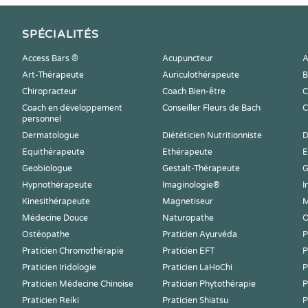
SPÉCIALITÉS
Access Bars ®
Acupuncteur
A
Art-Thérapeute
Auriculothérapeute
B
Chiropracteur
Coach Bien-être
C
Coach en développement
Conseiller Fleurs de Bach
C
personnel
Dermatologue
Diététicien Nutritionniste
D
Equithérapeute
Ethérapeute
E
Geobiologue
Gestalt-Thérapeute
G
Hypnothérapeute
Imaginologie®
I
Kinesithérapeute
Magnetiseur
M
Médecine Douce
Naturopathe
O
Ostéopathe
Praticien Ayurvéda
P
Praticien Chromothérapie
Praticien EFT
P
Praticien Iridologie
Praticien LaHoChi
P
Praticien Médecine Chinoise
Praticien Phytothérapie
P
Praticien Reiki
Praticien Shiatsu
P