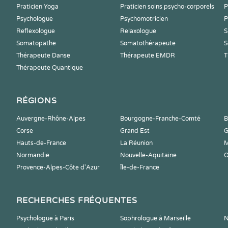
Praticien Yoga
Praticien soins psycho-corporels
P
Psychologue
Psychomotricien
P
Reflexologue
Relaxologue
S
Somatopathe
Somatothérapeute
S
Thérapeute Danse
Thérapeute EMDR
T
Thérapeute Quantique
RÉGIONS
Auvergne-Rhône-Alpes
Bourgogne-Franche-Comté
B
Corse
Grand Est
G
Hauts-de-France
La Réunion
M
Normandie
Nouvelle-Aquitaine
O
Provence-Alpes-Côte d'Azur
Île-de-France
RECHERCHES FRÉQUENTES
Psychologue à Paris
Sophrologue à Marseille
N