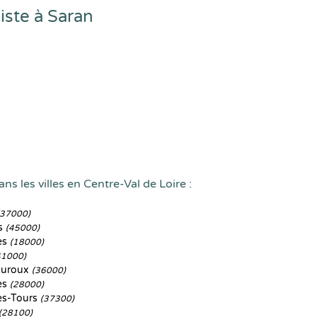
iste à Saran
ns les villes en Centre-Val de Loire :
(37000)
s
(45000)
es
(18000)
41000)
auroux
(36000)
es
(28000)
ès-Tours
(37300)
(28100)