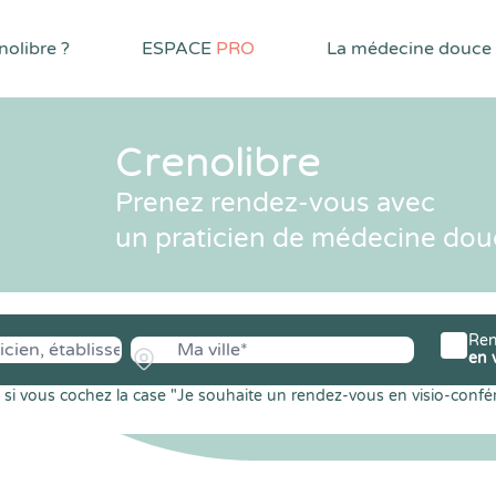
olibre ?
ESPACE
PRO
La médecine douce
Crenolibre
Prenez rendez-vous avec
un praticien de médecine dou
Ren
en 
si vous cochez la case "Je souhaite un rendez-vous en visio-confé