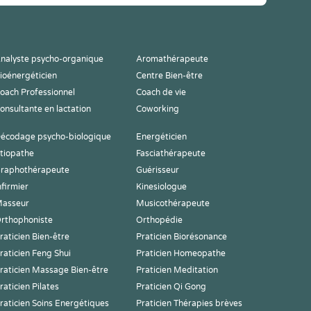
nalyste psycho-organique
Aromathérapeute
ioénergéticien
Centre Bien-être
oach Professionnel
Coach de vie
onsultante en lactation
Coworking
écodage psycho-biologique
Energéticien
tiopathe
Fasciathérapeute
raphothérapeute
Guérisseur
nfirmier
Kinesiologue
asseur
Musicothérapeute
rthophoniste
Orthopédie
raticien Bien-être
Praticien Biorésonance
raticien Feng Shui
Praticien Homeopathe
raticien Massage Bien-être
Praticien Meditation
raticien Pilates
Praticien Qi Gong
raticien Soins Energétiques
Praticien Thérapies brèves