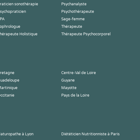
raticien sonothérapie
Psychanalyste
sychopraticien
Psychothérapeute
PA
Sage-femme
ophrologue
Thérapeute
hérapeute Holistique
Thérapeute Psychocorporel
retagne
Centre-Val de Loire
uadeloupe
Guyane
artinique
Mayotte
ccitanie
Pays de la Loire
aturopathe à Lyon
Diététicien Nutritionniste à Paris