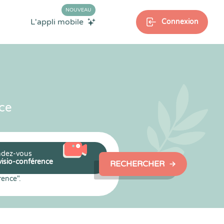
NOUVEAU
L'appli mobile
Connexion
ce
dez-vous
visio-conférence
RECHERCHER
rence".