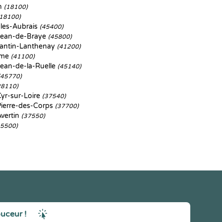
n
(18100)
(18100)
les-Aubrais
(45400)
Jean-de-Braye
(45800)
ntin-Lanthenay
(41200)
ôme
(41100)
ean-de-la-Ruelle
(45140)
(45770)
28110)
yr-sur-Loire
(37540)
Pierre-des-Corps
(37700)
vertin
(37550)
45500)
ouceur !