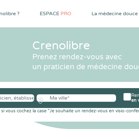
olibre ?
ESPACE
PRO
La médecine douce
Crenolibre
Prenez rendez-vous avec
un praticien de médecine dou
Ren
en 
si vous cochez la case "Je souhaite un rendez-vous en visio-confé