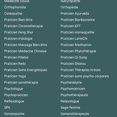
Médecine Douce
Naturopathe
Orthophoniste
Orthopédie
Ostéopathe
Praticien Ayurvéda
Praticien Bien-être
Praticien Biorésonance
Praticien Chromothérapie
Praticien EFT
Praticien Feng Shui
Praticien Homeopathe
Praticien Iridologie
Praticien LaHoChi
Praticien Massage Bien-être
Praticien Meditation
Praticien Médecine Chinoise
Praticien Phytothérapie
Praticien Pilates
Praticien Qi Gong
Praticien Reiki
Praticien Shiatsu
Praticien Soins Energétiques
Praticien Thérapies brèves
Praticien Yoga
Praticien soins psycho-corporels
Praticien sonothérapie
Psychanalyste
Psychologue
Psychomotricien
Psychopraticien
Psychothérapeute
Reflexologue
Relaxologue
SPA
Sage-femme
Somatopathe
Somatothérapeute