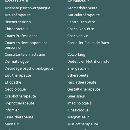
Access Bars ®
Acupuncteur
Analyste psycho-organique
Aromathérapeute
Art-Thérapeute
Auriculothérapeute
Bioénergéticien
Centre Bien-être
Chiropracteur
Coach Bien-être
Coach Professionnel
Coach de vie
Coach en développement
Conseiller Fleurs de Bach
personnel
Consultante en lactation
Coworking
Dermatologue
Diététicien Nutritionniste
Décodage psycho-biologique
Energéticien
Equithérapeute
Ethérapeute
Etiopathe
Fasciathérapeute
Geobiologue
Gestalt-Thérapeute
Graphothérapeute
Guérisseur
Hypnothérapeute
Imaginologie®
Infirmier
Kinesiologue
Kinesithérapeute
Magnetiseur
Masseur
Musicothérapeute