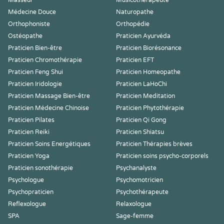
Masseur
Musicothérapeute
Médecine Douce
Naturopathe
Orthophoniste
Orthopédie
Ostéopathe
Praticien Ayurvéda
Praticien Bien-être
Praticien Biorésonance
Praticien Chromothérapie
Praticien EFT
Praticien Feng Shui
Praticien Homeopathe
Praticien Iridologie
Praticien LaHoChi
Praticien Massage Bien-être
Praticien Meditation
Praticien Médecine Chinoise
Praticien Phytothérapie
Praticien Pilates
Praticien Qi Gong
Praticien Reiki
Praticien Shiatsu
Praticien Soins Energétiques
Praticien Thérapies brèves
Praticien Yoga
Praticien soins psycho-corporels
Praticien sonothérapie
Psychanalyste
Psychologue
Psychomotricien
Psychopraticien
Psychothérapeute
Reflexologue
Relaxologue
SPA
Sage-femme