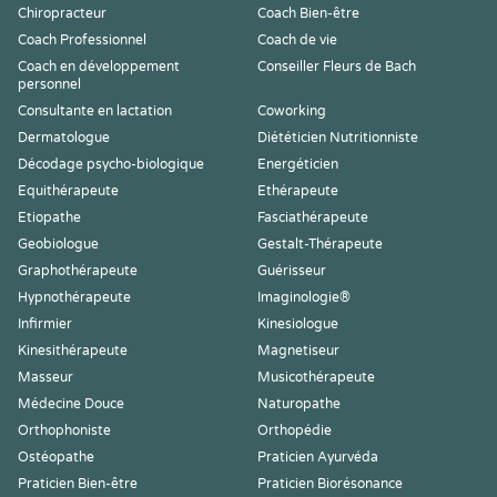
Chiropracteur
Coach Bien-être
Coach Professionnel
Coach de vie
Coach en développement
Conseiller Fleurs de Bach
personnel
Consultante en lactation
Coworking
Dermatologue
Diététicien Nutritionniste
Décodage psycho-biologique
Energéticien
Equithérapeute
Ethérapeute
Etiopathe
Fasciathérapeute
Geobiologue
Gestalt-Thérapeute
Graphothérapeute
Guérisseur
Hypnothérapeute
Imaginologie®
Infirmier
Kinesiologue
Kinesithérapeute
Magnetiseur
Masseur
Musicothérapeute
Médecine Douce
Naturopathe
Orthophoniste
Orthopédie
Ostéopathe
Praticien Ayurvéda
Praticien Bien-être
Praticien Biorésonance