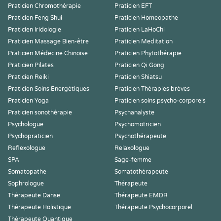
Praticien Chromothérapie
Praticien EFT
Praticien Feng Shui
Praticien Homeopathe
Praticien Iridologie
Praticien LaHoChi
Praticien Massage Bien-être
Praticien Meditation
Praticien Médecine Chinoise
Praticien Phytothérapie
Praticien Pilates
Praticien Qi Gong
Praticien Reiki
Praticien Shiatsu
Praticien Soins Energétiques
Praticien Thérapies brèves
Praticien Yoga
Praticien soins psycho-corporels
Praticien sonothérapie
Psychanalyste
Psychologue
Psychomotricien
Psychopraticien
Psychothérapeute
Reflexologue
Relaxologue
SPA
Sage-femme
Somatopathe
Somatothérapeute
Sophrologue
Thérapeute
Thérapeute Danse
Thérapeute EMDR
Thérapeute Holistique
Thérapeute Psychocorporel
Thérapeute Quantique