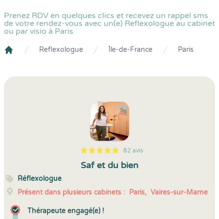
Prenez RDV en quelques clics et recevez un rappel sms
de votre rendez-vous avec un(e) Reflexologue au cabinet
ou par visio à Paris
Reflexologue
Île-de-France
Paris
Crenolibre
82 avis
5
1
5
82
Saf et du bien
Réflexologue
Présent dans plusieurs cabinets :
Paris,
Vaires-sur-Marne
Thérapeute engagé(e) !