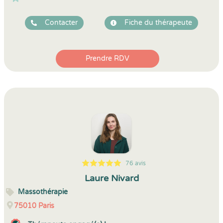
Contacter
Fiche du thérapeute
Prendre RDV
76 avis
5
1
5
76
Laure Nivard
Massothérapie
75010
Paris