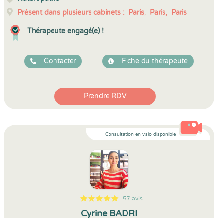
Présent dans plusieurs cabinets :
Paris,
Paris,
Paris
Thérapeute engagé(e) !
Contacter
Fiche du thérapeute
Prendre RDV
Consultation en visio disponible
57 avis
5
1
5
57
Cyrine BADRI