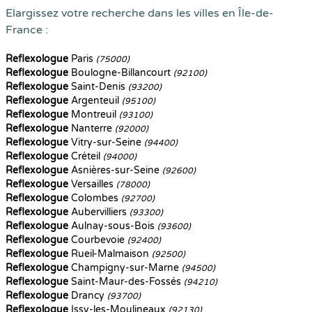
Elargissez votre recherche dans les villes en Île-de-
France :
Reflexologue
Paris
(75000)
Reflexologue
Boulogne-Billancourt
(92100)
Reflexologue
Saint-Denis
(93200)
Reflexologue
Argenteuil
(95100)
Reflexologue
Montreuil
(93100)
Reflexologue
Nanterre
(92000)
Reflexologue
Vitry-sur-Seine
(94400)
Reflexologue
Créteil
(94000)
Reflexologue
Asnières-sur-Seine
(92600)
Reflexologue
Versailles
(78000)
Reflexologue
Colombes
(92700)
Reflexologue
Aubervilliers
(93300)
Reflexologue
Aulnay-sous-Bois
(93600)
Reflexologue
Courbevoie
(92400)
Reflexologue
Rueil-Malmaison
(92500)
Reflexologue
Champigny-sur-Marne
(94500)
Reflexologue
Saint-Maur-des-Fossés
(94210)
Reflexologue
Drancy
(93700)
Reflexologue
Issy-les-Moulineaux
(92130)