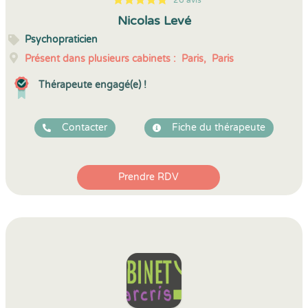
26 avis
5
1
5
26
Nicolas Levé
Psychopraticien
Présent dans plusieurs cabinets :
Paris,
Paris
Thérapeute engagé(e) !
Contacter
Fiche du thérapeute
Prendre RDV