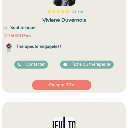
12 avis
5
1
5
12
Viviane Duvernois
Sophrologue
75020
Paris
Thérapeute engagé(e) !
Contacter
Fiche du thérapeute
Prendre RDV