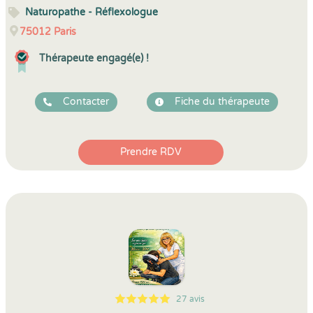
Naturopathe - Réflexologue
75012
Paris
Thérapeute engagé(e) !
Contacter
Fiche du thérapeute
Prendre RDV
27 avis
5
1
5
27