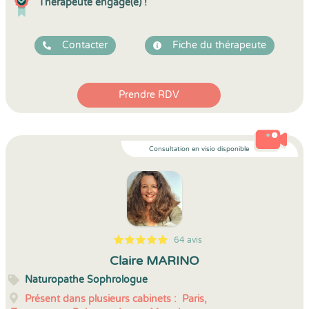
Thérapeute engagé(e) !
Contacter
Fiche du thérapeute
Prendre RDV
Consultation en visio disponible
64 avis
5
1
5
64
Claire MARINO
Naturopathe Sophrologue
Présent dans plusieurs cabinets :
Paris,