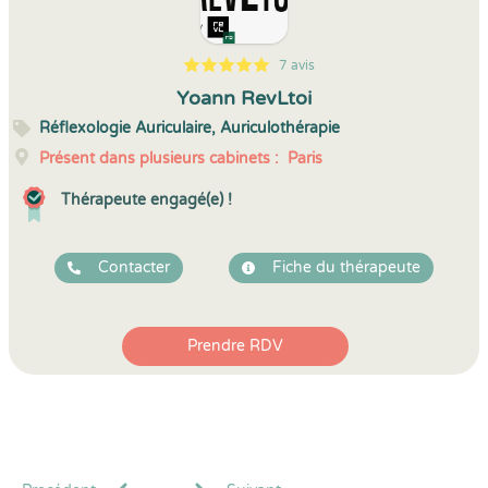
7 avis
5
1
5
7
Yoann RevLtoi
Réflexologie Auriculaire, Auriculothérapie
Présent dans plusieurs cabinets :
Paris
Thérapeute engagé(e) !
Contacter
Fiche du thérapeute
Prendre RDV