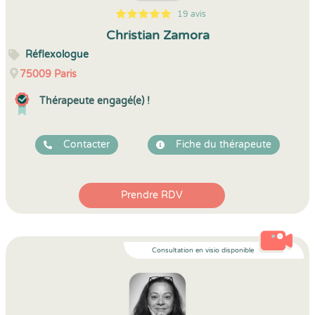
19 avis
5
1
5
19
Christian Zamora
Réflexologue
75009
Paris
Thérapeute engagé(e) !
Contacter
Fiche du thérapeute
Prendre RDV
Consultation en visio disponible