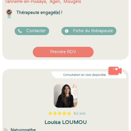
Tannerre-en-Puisaye,
Agen,
Mougins
Thérapeute engagé(e) !
Contacter
Fiche du thérapeute
Prendre RDV
Consultation en visio disponible
62 avis
5
1
5
62
Louisa LOUMOU
Naturopathe