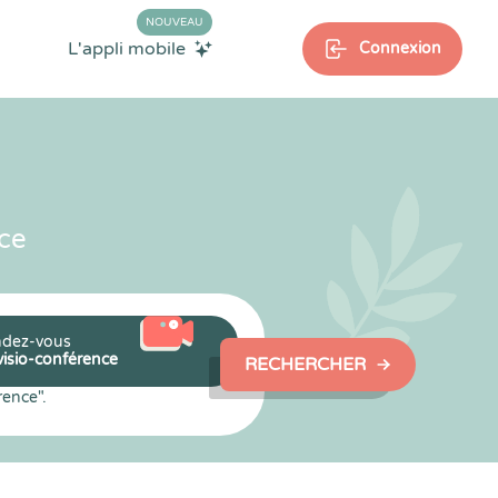
NOUVEAU
L'appli mobile
Connexion
ce
dez-vous
visio-conférence
RECHERCHER
rence".