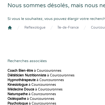
Nous sommes désolés, mais nous ne
Si vous le souhaitez, vous pouvez élargir votre recherc
Reflexologue
Île-de-France
Courcou
Crenolibre
Recherches associées
Coach Bien-être
à Courcouronnes
Diététicien Nutritionniste
à Courcouronnes
Hypnothérapeute
à Courcouronnes
Kinesiologue
à Courcouronnes
Médecine Douce
à Courcouronnes
Naturopathe
à Courcouronnes
Ostéopathe
à Courcouronnes
Psychologue
à Courcouronnes