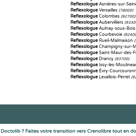
Reflexologue
Asnières-sur-Sei
Reflexologue
Versailles
(78000)
Reflexologue
Colombes
(92700)
Reflexologue
Aubervilliers
(9330
Reflexologue
Aulnay-sous-Boi
Reflexologue
Courbevoie
(9240
Reflexologue
Rueil-Malmaison
Reflexologue
Champigny-sur-
Reflexologue
Saint-Maur-des-
Reflexologue
Drancy
(93700)
Reflexologue
Issy-les-Mouline
Reflexologue
Évry-Courcouron
Reflexologue
Levallois-Perret
(9
Doctolib ? Faites votre transition vers Crenolibre tout en d