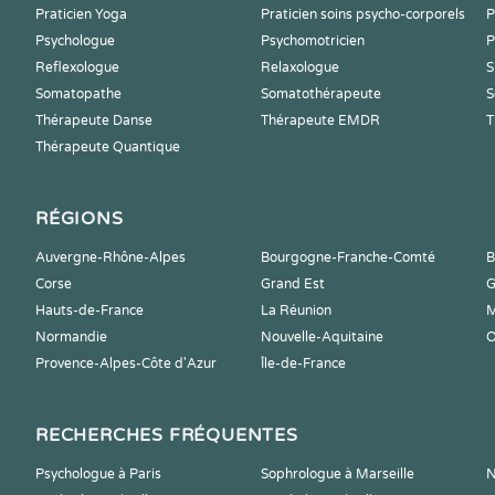
Praticien Yoga
Praticien soins psycho-corporels
P
Psychologue
Psychomotricien
P
Reflexologue
Relaxologue
S
Somatopathe
Somatothérapeute
S
Thérapeute Danse
Thérapeute EMDR
T
Thérapeute Quantique
RÉGIONS
Auvergne-Rhône-Alpes
Bourgogne-Franche-Comté
B
Corse
Grand Est
G
Hauts-de-France
La Réunion
M
Normandie
Nouvelle-Aquitaine
O
Provence-Alpes-Côte d'Azur
Île-de-France
RECHERCHES FRÉQUENTES
Psychologue à Paris
Sophrologue à Marseille
N