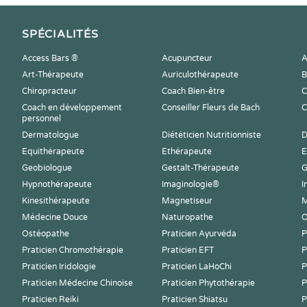
SPÉCIALITÉS
Access Bars ®
Acupuncteur
A
Art-Thérapeute
Auriculothérapeute
B
Chiropracteur
Coach Bien-être
C
Coach en développement
Conseiller Fleurs de Bach
C
personnel
Dermatologue
Diététicien Nutritionniste
D
Equithérapeute
Ethérapeute
E
Geobiologue
Gestalt-Thérapeute
G
Hypnothérapeute
Imaginologie®
I
Kinesithérapeute
Magnetiseur
M
Médecine Douce
Naturopathe
O
Ostéopathe
Praticien Ayurvéda
P
Praticien Chromothérapie
Praticien EFT
P
Praticien Iridologie
Praticien LaHoChi
P
Praticien Médecine Chinoise
Praticien Phytothérapie
P
Praticien Reiki
Praticien Shiatsu
P