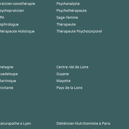
raticien sonothérapie
Psychanalyste
sychopraticien
Psychothérapeute
PA
Sage-femme
ophrologue
Thérapeute
hérapeute Holistique
Thérapeute Psychocorporel
retagne
Centre-Val de Loire
uadeloupe
Guyane
artinique
Mayotte
ccitanie
Pays de la Loire
aturopathe à Lyon
Diététicien Nutritionniste à Paris