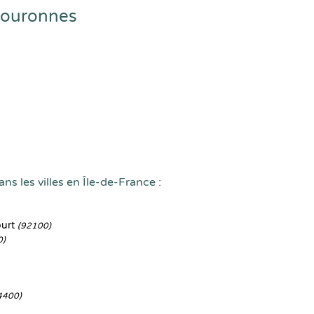
couronnes
ns les villes en Île-de-France :
ourt
(92100)
0)
4400)