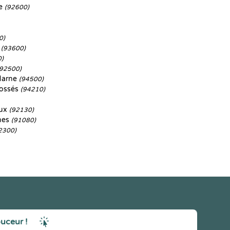
ne
(92600)
0)
s
(93600)
0)
(92500)
Marne
(94500)
Fossés
(94210)
aux
(92130)
nes
(91080)
2300)
ouceur !