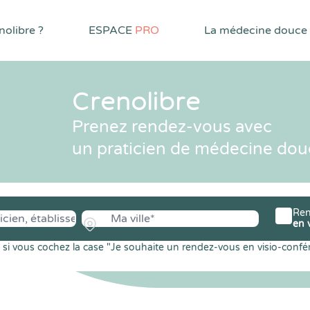
olibre ?
ESPACE
PRO
La médecine douce
Crenolibre
Prenez rendez-vous avec
un praticien de médecine dou
Ren
en 
si vous cochez la case "Je souhaite un rendez-vous en visio-confé