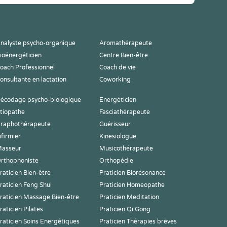
nalyste psycho-organique
Aromathérapeute
ioénergéticien
Centre Bien-être
oach Professionnel
Coach de vie
onsultante en lactation
Coworking
écodage psycho-biologique
Energéticien
tiopathe
Fasciathérapeute
raphothérapeute
Guérisseur
nfirmier
Kinesiologue
asseur
Musicothérapeute
rthophoniste
Orthopédie
raticien Bien-être
Praticien Biorésonance
raticien Feng Shui
Praticien Homeopathe
raticien Massage Bien-être
Praticien Meditation
raticien Pilates
Praticien Qi Gong
raticien Soins Energétiques
Praticien Thérapies brèves