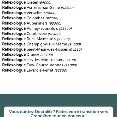
Reflexologue
Créteil
(94000)
Reflexologue
Asnières-sur-Seine
(92600)
Reflexologue
Versailles
(78000)
Reflexologue
Colombes
(92700)
Reflexologue
Aubervilliers
(93300)
Reflexologue
Aulnay-sous-Bois
(93600)
Reflexologue
Courbevoie
(92400)
Reflexologue
Rueil-Malmaison
(92500)
Reflexologue
Champigny-sur-Marne
(94500)
Reflexologue
Saint-Maur-des-Fossés
(94210)
Reflexologue
Drancy
(93700)
Reflexologue
Issy-les-Moulineaux
(92130)
Reflexologue
Évry-Courcouronnes
(91080)
Reflexologue
Levallois-Perret
(92300)
Vous quittez Doctolib ? Faites votre transition vers
Crenolibre tout en douceur !