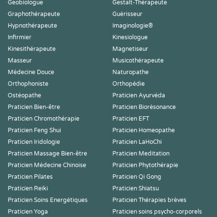
Geobiologue
Gestalt-Thérapeute
Graphothérapeute
Guérisseur
Hypnothérapeute
Imaginologie®
Infirmier
Kinesiologue
Kinesithérapeute
Magnetiseur
Masseur
Musicothérapeute
Médecine Douce
Naturopathe
Orthophoniste
Orthopédie
Ostéopathe
Praticien Ayurvéda
Praticien Bien-être
Praticien Biorésonance
Praticien Chromothérapie
Praticien EFT
Praticien Feng Shui
Praticien Homeopathe
Praticien Iridologie
Praticien LaHoChi
Praticien Massage Bien-être
Praticien Meditation
Praticien Médecine Chinoise
Praticien Phytothérapie
Praticien Pilates
Praticien Qi Gong
Praticien Reiki
Praticien Shiatsu
Praticien Soins Energétiques
Praticien Thérapies brèves
Praticien Yoga
Praticien soins psycho-corporels