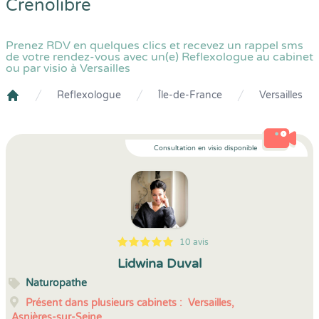
Crenolibre
Prenez RDV en quelques clics et recevez un rappel sms
de votre rendez-vous avec un(e) Reflexologue au cabinet
ou par visio à Versailles
Reflexologue
Île-de-France
Versailles
Crenolibre
Consultation en visio disponible
10 avis
5
1
5
10
Lidwina Duval
Naturopathe
Présent dans plusieurs cabinets :
Versailles,
Asnières-sur-Seine