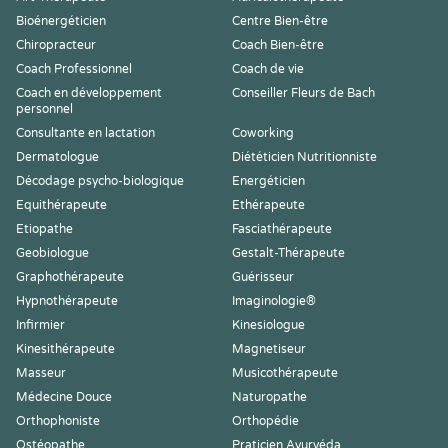
Bioénergéticien
Centre Bien-être
Chiropracteur
Coach Bien-être
Coach Professionnel
Coach de vie
Coach en développement
Conseiller Fleurs de Bach
personnel
Consultante en lactation
Coworking
Dermatologue
Diététicien Nutritionniste
Décodage psycho-biologique
Energéticien
Equithérapeute
Ethérapeute
Etiopathe
Fasciathérapeute
Geobiologue
Gestalt-Thérapeute
Graphothérapeute
Guérisseur
Hypnothérapeute
Imaginologie®
Infirmier
Kinesiologue
Kinesithérapeute
Magnetiseur
Masseur
Musicothérapeute
Médecine Douce
Naturopathe
Orthophoniste
Orthopédie
Ostéopathe
Praticien Ayurvéda