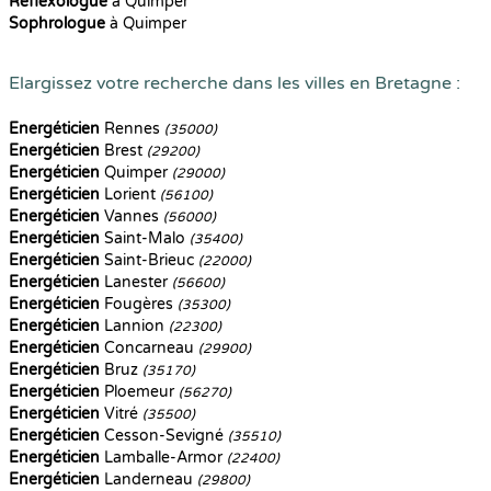
Reflexologue
à Quimper
Sophrologue
à Quimper
Elargissez votre recherche dans les villes en Bretagne :
Energéticien
Rennes
(35000)
Energéticien
Brest
(29200)
Energéticien
Quimper
(29000)
Energéticien
Lorient
(56100)
Energéticien
Vannes
(56000)
Energéticien
Saint-Malo
(35400)
Energéticien
Saint-Brieuc
(22000)
Energéticien
Lanester
(56600)
Energéticien
Fougères
(35300)
Energéticien
Lannion
(22300)
Energéticien
Concarneau
(29900)
Energéticien
Bruz
(35170)
Energéticien
Ploemeur
(56270)
Energéticien
Vitré
(35500)
Energéticien
Cesson-Sevigné
(35510)
Energéticien
Lamballe-Armor
(22400)
Energéticien
Landerneau
(29800)