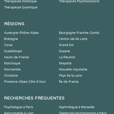
Thérapeute Holistique
Thérapeute Psychocorporel
Thérapeute Quantique
RÉGIONS
Auvergne-Rhône-Alpes
Bourgogne-Franche-Comté
Bretagne
Centre-Val de Loire
Corse
Grand Est
Guadeloupe
Guyane
Hauts-de-France
La Réunion
Martinique
Mayotte
Normandie
Nouvelle-Aquitaine
Occitanie
Pays de la Loire
Provence-Alpes-Côte d'Azur
Île-de-France
RECHERCHES FRÉQUENTES
Psychologue à Paris
Sophrologue à Marseille
Naturopathe à Lyon
Diététicien Nutritionniste à Paris