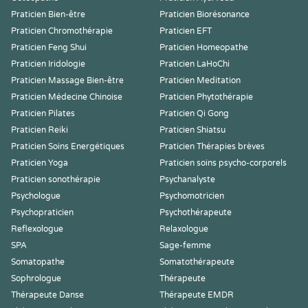
Praticien Bien-être
Praticien Biorésonance
Praticien Chromothérapie
Praticien EFT
Praticien Feng Shui
Praticien Homeopathe
Praticien Iridologie
Praticien LaHoChi
Praticien Massage Bien-être
Praticien Meditation
Praticien Médecine Chinoise
Praticien Phytothérapie
Praticien Pilates
Praticien Qi Gong
Praticien Reiki
Praticien Shiatsu
Praticien Soins Energétiques
Praticien Thérapies brèves
Praticien Yoga
Praticien soins psycho-corporels
Praticien sonothérapie
Psychanalyste
Psychologue
Psychomotricien
Psychopraticien
Psychothérapeute
Reflexologue
Relaxologue
SPA
Sage-femme
Somatopathe
Somatothérapeute
Sophrologue
Thérapeute
Thérapeute Danse
Thérapeute EMDR