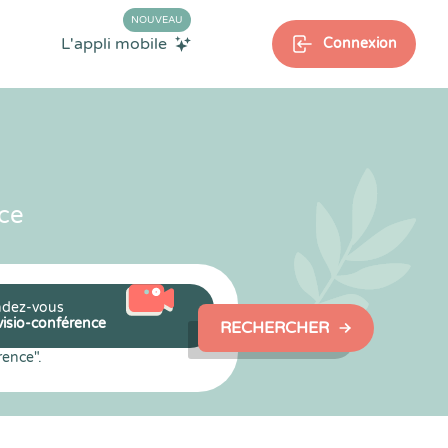
NOUVEAU
L'appli mobile
Connexion
ce
dez-vous
visio-conférence
RECHERCHER
rence".