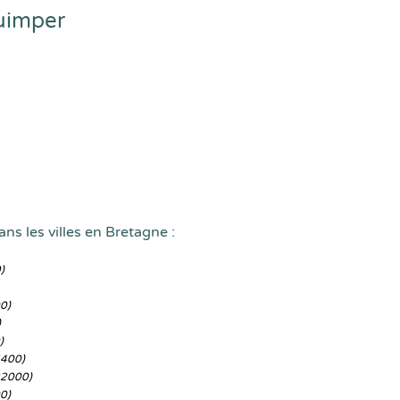
uimper
ns les villes en Bretagne :
)
0)
)
)
5400)
22000)
0)