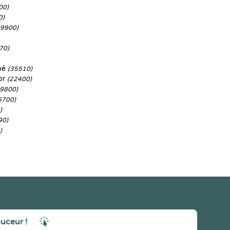
00)
0)
29900)
70)
né
(35510)
or
(22400)
29800)
6700)
)
90)
)
ouceur !