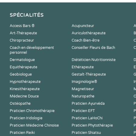
SPÉCIALITÉS
Access Bars ®
Acupuncteur
A
Art-Thérapeute
Auriculothérapeute
B
Chiropracteur
Coach Bien-être
C
Coach en développement
Conseiller Fleurs de Bach
C
personnel
Dermatologue
Diététicien Nutritionniste
D
Equithérapeute
Ethérapeute
E
Geobiologue
Gestalt-Thérapeute
G
Hypnothérapeute
Imaginologie®
I
Kinesithérapeute
Magnetiseur
M
Médecine Douce
Naturopathe
O
Ostéopathe
Praticien Ayurvéda
P
Praticien Chromothérapie
Praticien EFT
P
Praticien Iridologie
Praticien LaHoChi
P
Praticien Médecine Chinoise
Praticien Phytothérapie
P
Praticien Reiki
Praticien Shiatsu
P