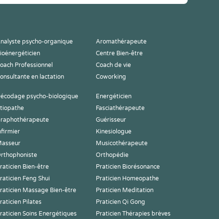
nalyste psycho-organique
Aromathérapeute
ioénergéticien
Centre Bien-être
oach Professionnel
Coach de vie
onsultante en lactation
Coworking
écodage psycho-biologique
Energéticien
tiopathe
Fasciathérapeute
raphothérapeute
Guérisseur
nfirmier
Kinesiologue
asseur
Musicothérapeute
rthophoniste
Orthopédie
raticien Bien-être
Praticien Biorésonance
raticien Feng Shui
Praticien Homeopathe
raticien Massage Bien-être
Praticien Meditation
raticien Pilates
Praticien Qi Gong
raticien Soins Energétiques
Praticien Thérapies brèves