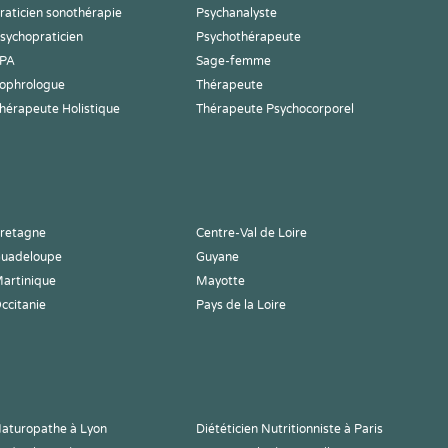
raticien sonothérapie
Psychanalyste
sychopraticien
Psychothérapeute
PA
Sage-femme
ophrologue
Thérapeute
hérapeute Holistique
Thérapeute Psychocorporel
retagne
Centre-Val de Loire
uadeloupe
Guyane
artinique
Mayotte
ccitanie
Pays de la Loire
aturopathe à Lyon
Diététicien Nutritionniste à Paris