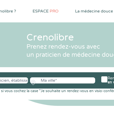
olibre ?
ESPACE
PRO
La médecine douce
Crenolibre
Prenez rendez-vous avec
un praticien de médecine dou
Ren
en 
si vous cochez la case "Je souhaite un rendez-vous en visio-confé