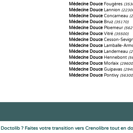
Médecine Douce
Fougères
(353
Médecine Douce
Lannion
(2230
Médecine Douce
Concarneau
(
Médecine Douce
Bruz
(35170)
Médecine Douce
Ploemeur
(562
Médecine Douce
Vitré
(35500)
Médecine Douce
Cesson-Sevig
Médecine Douce
Lamballe-Arm
Médecine Douce
Landerneau
(
Médecine Douce
Hennebont
(5
Médecine Douce
Morlaix
(29600
Médecine Douce
Guipavas
(294
Médecine Douce
Pontivy
(56300
Doctolib ? Faites votre transition vers Crenolibre tout en d