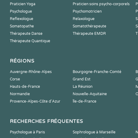
Praticien Yoga
Praticien soins psycho-corporels
P
Psychologue
Psychomotricien
P
Reflexologue
Relaxologue
S
Somatopathe
Somatothérapeute
S
Thérapeute Danse
Thérapeute EMDR
T
Thérapeute Quantique
RÉGIONS
Auvergne-Rhône-Alpes
Bourgogne-Franche-Comté
B
Corse
Grand Est
G
Hauts-de-France
La Réunion
M
Normandie
Nouvelle-Aquitaine
O
Provence-Alpes-Côte d'Azur
Île-de-France
RECHERCHES FRÉQUENTES
Psychologue à Paris
Sophrologue à Marseille
N