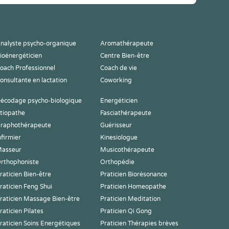
nalyste psycho-organique
Aromathérapeute
ioénergéticien
Centre Bien-être
oach Professionnel
Coach de vie
onsultante en lactation
Coworking
écodage psycho-biologique
Energéticien
tiopathe
Fasciathérapeute
raphothérapeute
Guérisseur
nfirmier
Kinesiologue
asseur
Musicothérapeute
rthophoniste
Orthopédie
raticien Bien-être
Praticien Biorésonance
raticien Feng Shui
Praticien Homeopathe
raticien Massage Bien-être
Praticien Meditation
raticien Pilates
Praticien Qi Gong
raticien Soins Energétiques
Praticien Thérapies brèves