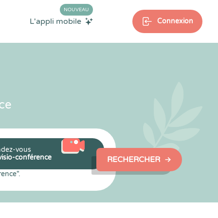
NOUVEAU
L'appli mobile
Connexion
ce
dez-vous
visio-conférence
RECHERCHER
rence".