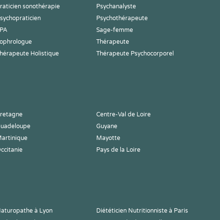
raticien sonothérapie
Psychanalyste
sychopraticien
Psychothérapeute
PA
Sage-femme
ophrologue
Thérapeute
hérapeute Holistique
Thérapeute Psychocorporel
retagne
Centre-Val de Loire
uadeloupe
Guyane
artinique
Mayotte
ccitanie
Pays de la Loire
aturopathe à Lyon
Diététicien Nutritionniste à Paris