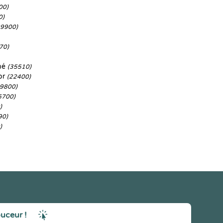
00)
0)
29900)
70)
né
(35510)
or
(22400)
29800)
6700)
)
90)
)
ouceur !