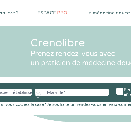
olibre ?
ESPACE
PRO
La médecine douce
Crenolibre
Prenez rendez-vous avec
un praticien de médecine dou
Ren
en 
si vous cochez la case "Je souhaite un rendez-vous en visio-confé