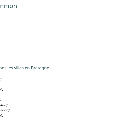
annion
ns les villes en Bretagne :
)
0)
)
)
5400)
22000)
0)