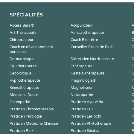
SPÉCIALITÉS
Access Bars ®
Acupuncteur
A
Art-Thérapeute
Auriculothérapeute
B
Chiropracteur
Coach Bien-être
C
Coach en développement
Conseiller Fleurs de Bach
C
personnel
Dermatologue
Diététicien Nutritionniste
D
Equithérapeute
Ethérapeute
E
Geobiologue
Gestalt-Thérapeute
G
Hypnothérapeute
Imaginologie®
I
Kinesithérapeute
Magnetiseur
M
Médecine Douce
Naturopathe
O
Ostéopathe
Praticien Ayurvéda
P
Praticien Chromothérapie
Praticien EFT
P
Praticien Iridologie
Praticien LaHoChi
P
Praticien Médecine Chinoise
Praticien Phytothérapie
P
Praticien Reiki
Praticien Shiatsu
P