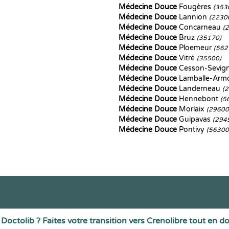
Médecine Douce
Fougères
(353
Médecine Douce
Lannion
(2230
Médecine Douce
Concarneau
(
Médecine Douce
Bruz
(35170)
Médecine Douce
Ploemeur
(562
Médecine Douce
Vitré
(35500)
Médecine Douce
Cesson-Sevig
Médecine Douce
Lamballe-Arm
Médecine Douce
Landerneau
(
Médecine Douce
Hennebont
(5
Médecine Douce
Morlaix
(29600
Médecine Douce
Guipavas
(294
Médecine Douce
Pontivy
(56300
Doctolib ? Faites votre transition vers Crenolibre tout en d