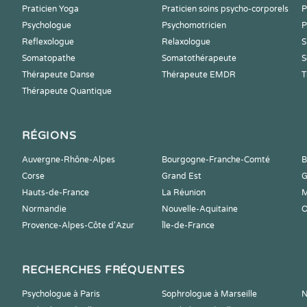
Praticien Yoga
Praticien soins psycho-corporels
P
Psychologue
Psychomotricien
P
Reflexologue
Relaxologue
S
Somatopathe
Somatothérapeute
S
Thérapeute Danse
Thérapeute EMDR
T
Thérapeute Quantique
RÉGIONS
Auvergne-Rhône-Alpes
Bourgogne-Franche-Comté
B
Corse
Grand Est
G
Hauts-de-France
La Réunion
M
Normandie
Nouvelle-Aquitaine
O
Provence-Alpes-Côte d'Azur
Île-de-France
RECHERCHES FRÉQUENTES
Psychologue à Paris
Sophrologue à Marseille
N