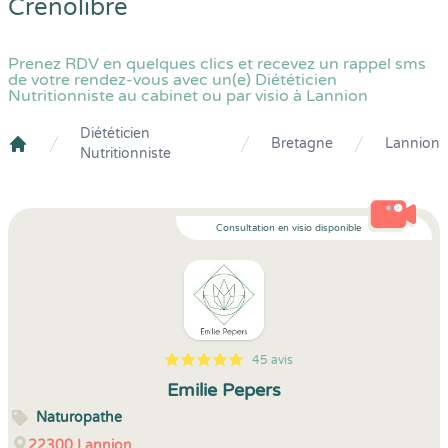
Crenolibre
Prenez RDV en quelques clics et recevez un rappel sms
de votre rendez-vous avec un(e) Diététicien
Nutritionniste au cabinet ou par visio à Lannion
Diététicien
Bretagne
Lannion
Nutritionniste
Crenolibre
Consultation en visio disponible
45 avis
5
1
5
45
Emilie Pepers
Naturopathe
22300
Lannion