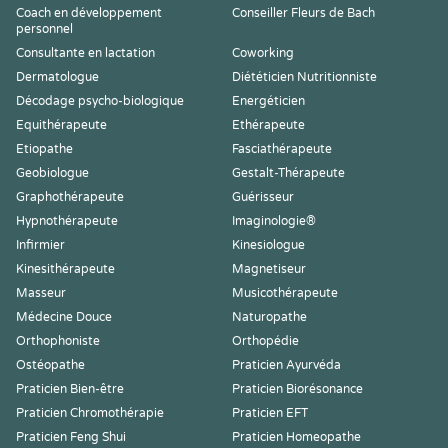
Coach en développement
Conseiller Fleurs de Bach
personnel
Consultante en lactation
Coworking
Dermatologue
Diététicien Nutritionniste
Décodage psycho-biologique
Energéticien
Equithérapeute
Ethérapeute
Etiopathe
Fasciathérapeute
Geobiologue
Gestalt-Thérapeute
Graphothérapeute
Guérisseur
Hypnothérapeute
Imaginologie®
Infirmier
Kinesiologue
Kinesithérapeute
Magnetiseur
Masseur
Musicothérapeute
Médecine Douce
Naturopathe
Orthophoniste
Orthopédie
Ostéopathe
Praticien Ayurvéda
Praticien Bien-être
Praticien Biorésonance
Praticien Chromothérapie
Praticien EFT
Praticien Feng Shui
Praticien Homeopathe