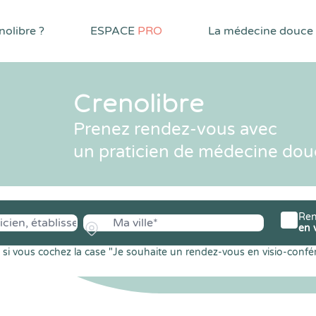
olibre ?
ESPACE
PRO
La médecine douce
Crenolibre
Prenez rendez-vous avec
un praticien de médecine dou
Ren
en 
si vous cochez la case "Je souhaite un rendez-vous en visio-confé