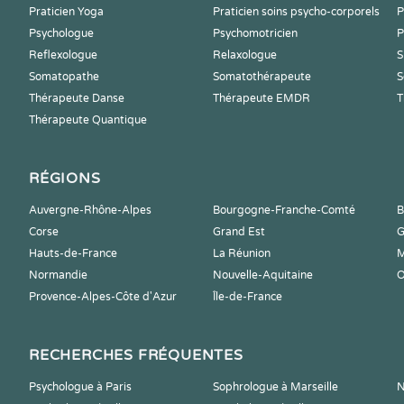
Praticien Yoga
Praticien soins psycho-corporels
P
Psychologue
Psychomotricien
P
Reflexologue
Relaxologue
S
Somatopathe
Somatothérapeute
S
Thérapeute Danse
Thérapeute EMDR
T
Thérapeute Quantique
RÉGIONS
Auvergne-Rhône-Alpes
Bourgogne-Franche-Comté
B
Corse
Grand Est
G
Hauts-de-France
La Réunion
M
Normandie
Nouvelle-Aquitaine
O
Provence-Alpes-Côte d'Azur
Île-de-France
RECHERCHES FRÉQUENTES
Psychologue à Paris
Sophrologue à Marseille
N