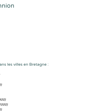
nnion
ns les villes en Bretagne :
0)
400)
2000)
0)