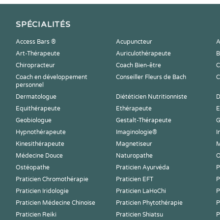
SPÉCIALITÉS
Access Bars ®
Acupuncteur
A
Art-Thérapeute
Auriculothérapeute
B
Chiropracteur
Coach Bien-être
C
Coach en développement
Conseiller Fleurs de Bach
C
personnel
Dermatologue
Diététicien Nutritionniste
D
Equithérapeute
Ethérapeute
E
Geobiologue
Gestalt-Thérapeute
G
Hypnothérapeute
Imaginologie®
I
Kinesithérapeute
Magnetiseur
M
Médecine Douce
Naturopathe
O
Ostéopathe
Praticien Ayurvéda
P
Praticien Chromothérapie
Praticien EFT
P
Praticien Iridologie
Praticien LaHoChi
P
Praticien Médecine Chinoise
Praticien Phytothérapie
P
Praticien Reiki
Praticien Shiatsu
P