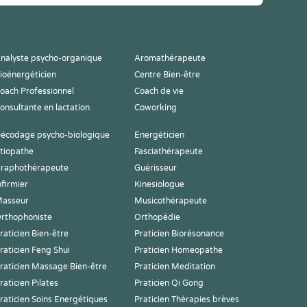
nalyste psycho-organique
Aromathérapeute
ioénergéticien
Centre Bien-être
oach Professionnel
Coach de vie
onsultante en lactation
Coworking
écodage psycho-biologique
Energéticien
tiopathe
Fasciathérapeute
raphothérapeute
Guérisseur
nfirmier
Kinesiologue
asseur
Musicothérapeute
rthophoniste
Orthopédie
raticien Bien-être
Praticien Biorésonance
raticien Feng Shui
Praticien Homeopathe
raticien Massage Bien-être
Praticien Meditation
raticien Pilates
Praticien Qi Gong
raticien Soins Energétiques
Praticien Thérapies brèves