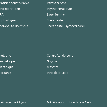
raticien sonothérapie
Psychanalyste
sychopraticien
Psychothérapeute
PA
Sage-femme
ophrologue
Thérapeute
hérapeute Holistique
Thérapeute Psychocorporel
retagne
Centre-Val de Loire
uadeloupe
Guyane
artinique
Mayotte
ccitanie
Pays de la Loire
aturopathe à Lyon
Diététicien Nutritionniste à Paris