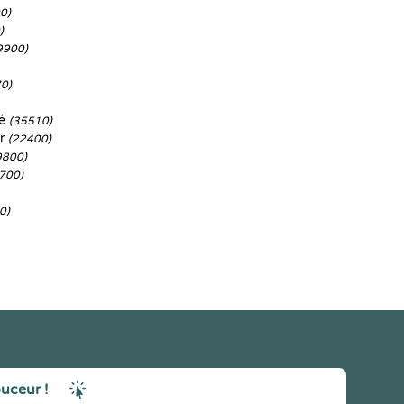
0)
)
9900)
0)
né
(35510)
or
(22400)
9800)
700)
0)
ouceur !