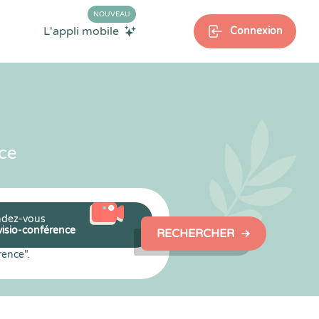
NOUVEAU
L'appli mobile
Connexion
ce
dez-vous
visio-conférence
RECHERCHER
rence".