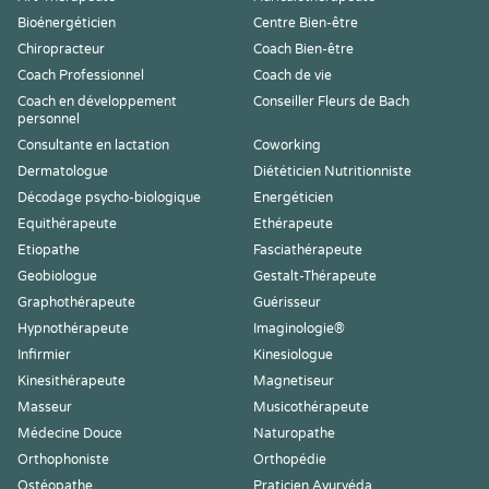
Bioénergéticien
Centre Bien-être
Chiropracteur
Coach Bien-être
Coach Professionnel
Coach de vie
Coach en développement
Conseiller Fleurs de Bach
personnel
Consultante en lactation
Coworking
Dermatologue
Diététicien Nutritionniste
Décodage psycho-biologique
Energéticien
Equithérapeute
Ethérapeute
Etiopathe
Fasciathérapeute
Geobiologue
Gestalt-Thérapeute
Graphothérapeute
Guérisseur
Hypnothérapeute
Imaginologie®
Infirmier
Kinesiologue
Kinesithérapeute
Magnetiseur
Masseur
Musicothérapeute
Médecine Douce
Naturopathe
Orthophoniste
Orthopédie
Ostéopathe
Praticien Ayurvéda