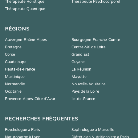
Thérapeute Holistique
Thérapeute Psychocorporel
Thérapeute Quantique
RÉGIONS
Auvergne-Rhône-Alpes
Bourgogne-Franche-Comté
Bretagne
Centre-Val de Loire
Corse
Grand Est
Guadeloupe
Guyane
Hauts-de-France
La Réunion
Martinique
Mayotte
Normandie
Nouvelle-Aquitaine
Occitanie
Pays de la Loire
Provence-Alpes-Côte d'Azur
Île-de-France
RECHERCHES FRÉQUENTES
Psychologue à Paris
Sophrologue à Marseille
Naturopathe à Lyon
Diététicien Nutritionniste à Paris