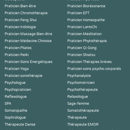
Praticien Bien-être
Praticien Biorésonance
Praticien Chromothérapie
Praticien EFT
Praticien Feng Shui
Praticien Homeopathe
Praticien Iridologie
Praticien LaHoChi
Praticien Massage Bien-être
Praticien Meditation
Praticien Médecine Chinoise
Praticien Phytothérapie
Praticien Pilates
Praticien Qi Gong
Praticien Reiki
Praticien Shiatsu
Praticien Soins Energétiques
Praticien Thérapies brèves
Praticien Yoga
Praticien soins psycho-corporels
Praticien sonothérapie
Psychanalyste
Psychologue
Psychomotricien
Psychopraticien
Psychothérapeute
Reflexologue
Relaxologue
SPA
Sage-femme
Somatopathe
Somatothérapeute
Sophrologue
Thérapeute
Thérapeute Danse
Thérapeute EMDR