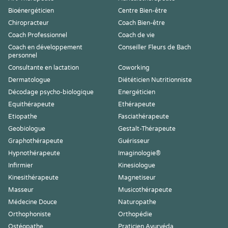
Bioénergéticien
Centre Bien-être
Chiropracteur
Coach Bien-être
Coach Professionnel
Coach de vie
Coach en développement
Conseiller Fleurs de Bach
personnel
Consultante en lactation
Coworking
Dermatologue
Diététicien Nutritionniste
Décodage psycho-biologique
Energéticien
Equithérapeute
Ethérapeute
Etiopathe
Fasciathérapeute
Geobiologue
Gestalt-Thérapeute
Graphothérapeute
Guérisseur
Hypnothérapeute
Imaginologie®
Infirmier
Kinesiologue
Kinesithérapeute
Magnetiseur
Masseur
Musicothérapeute
Médecine Douce
Naturopathe
Orthophoniste
Orthopédie
Ostéopathe
Praticien Ayurvéda