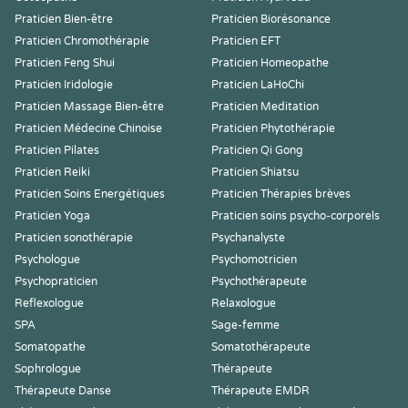
Praticien Bien-être
Praticien Biorésonance
Praticien Chromothérapie
Praticien EFT
Praticien Feng Shui
Praticien Homeopathe
Praticien Iridologie
Praticien LaHoChi
Praticien Massage Bien-être
Praticien Meditation
Praticien Médecine Chinoise
Praticien Phytothérapie
Praticien Pilates
Praticien Qi Gong
Praticien Reiki
Praticien Shiatsu
Praticien Soins Energétiques
Praticien Thérapies brèves
Praticien Yoga
Praticien soins psycho-corporels
Praticien sonothérapie
Psychanalyste
Psychologue
Psychomotricien
Psychopraticien
Psychothérapeute
Reflexologue
Relaxologue
SPA
Sage-femme
Somatopathe
Somatothérapeute
Sophrologue
Thérapeute
Thérapeute Danse
Thérapeute EMDR