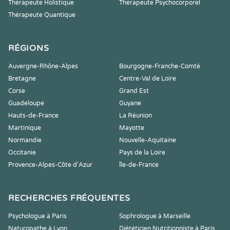
Thérapeute Holistique
Thérapeute Psychocorporel
Thérapeute Quantique
RÉGIONS
Auvergne-Rhône-Alpes
Bourgogne-Franche-Comté
Bretagne
Centre-Val de Loire
Corse
Grand Est
Guadeloupe
Guyane
Hauts-de-France
La Réunion
Martinique
Mayotte
Normandie
Nouvelle-Aquitaine
Occitanie
Pays de la Loire
Provence-Alpes-Côte d'Azur
Île-de-France
RECHERCHES FRÉQUENTES
Psychologue à Paris
Sophrologue à Marseille
Naturopathe à Lyon
Diététicien Nutritionniste à Paris