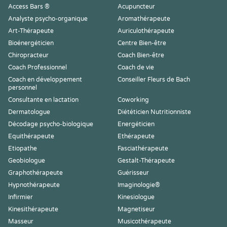
Access Bars ®
Acupuncteur
Analyste psycho-organique
Aromathérapeute
Art-Thérapeute
Auriculothérapeute
Bioénergéticien
Centre Bien-être
Chiropracteur
Coach Bien-être
Coach Professionnel
Coach de vie
Coach en développement
Conseiller Fleurs de Bach
personnel
Consultante en lactation
Coworking
Dermatologue
Diététicien Nutritionniste
Décodage psycho-biologique
Energéticien
Equithérapeute
Ethérapeute
Etiopathe
Fasciathérapeute
Geobiologue
Gestalt-Thérapeute
Graphothérapeute
Guérisseur
Hypnothérapeute
Imaginologie®
Infirmier
Kinesiologue
Kinesithérapeute
Magnetiseur
Masseur
Musicothérapeute