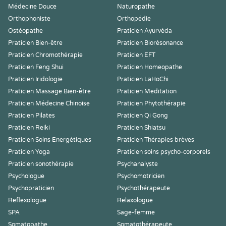
Médecine Douce
Naturopathe
Orthophoniste
Orthopédie
Ostéopathe
Praticien Ayurvéda
Praticien Bien-être
Praticien Biorésonance
Praticien Chromothérapie
Praticien EFT
Praticien Feng Shui
Praticien Homeopathe
Praticien Iridologie
Praticien LaHoChi
Praticien Massage Bien-être
Praticien Meditation
Praticien Médecine Chinoise
Praticien Phytothérapie
Praticien Pilates
Praticien Qi Gong
Praticien Reiki
Praticien Shiatsu
Praticien Soins Energétiques
Praticien Thérapies brèves
Praticien Yoga
Praticien soins psycho-corporels
Praticien sonothérapie
Psychanalyste
Psychologue
Psychomotricien
Psychopraticien
Psychothérapeute
Reflexologue
Relaxologue
SPA
Sage-femme
Somatopathe
Somatothérapeute