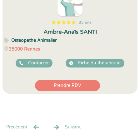
35 avis
5
1
5
35
Ambre-Anaïs SANTI
Ostéopathe Animalier
35000
Rennes
Contacter
Fiche du thérapeute
Prendre RDV
Precédent
Suivant