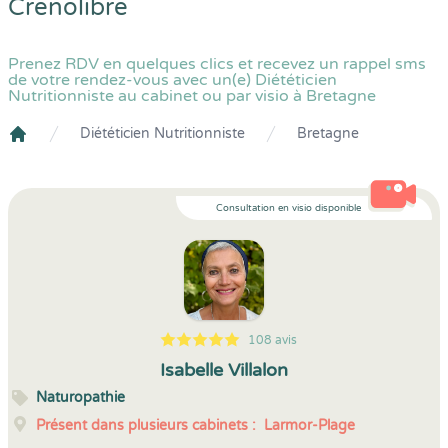
Crenolibre
Prenez RDV en quelques clics et recevez un rappel sms
de votre rendez-vous avec un(e) Diététicien
Nutritionniste au cabinet ou par visio à Bretagne
Diététicien Nutritionniste
Bretagne
Crenolibre
Consultation en visio disponible
108 avis
5
1
5
108
Isabelle Villalon
Naturopathie
Présent dans plusieurs cabinets :
Larmor-Plage