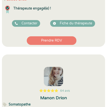
Thérapeute engagé(e) !
Contacter
Fiche du thérapeute
Prendre RDV
64 avis
5
1
5
64
Manon Drion
Somatopathe