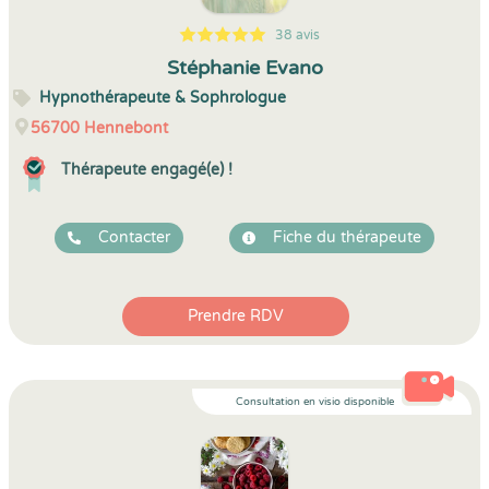
38 avis
5
1
5
38
Stéphanie Evano
Hypnothérapeute & Sophrologue
56700
Hennebont
Thérapeute engagé(e) !
Contacter
Fiche du thérapeute
Prendre RDV
Consultation en visio disponible