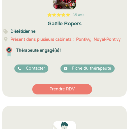
35 avis
5
1
5
35
Gaëlle Ropers
Diététicienne
Présent dans plusieurs cabinets :
Pontivy,
Noyal-Pontivy
Thérapeute engagé(e) !
Contacter
Fiche du thérapeute
Prendre RDV