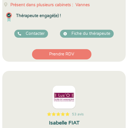
Présent dans plusieurs cabinets :
Vannes
Thérapeute engagé(e) !
Contacter
Fiche du thérapeute
Prendre RDV
53 avis
5
1
5
53
Isabelle FIAT