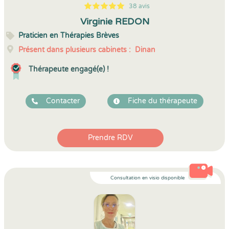
38 avis
5
1
5
38
Virginie REDON
Praticien en Thérapies Brèves
Présent dans plusieurs cabinets :
Dinan
Thérapeute engagé(e) !
Contacter
Fiche du thérapeute
Prendre RDV
Consultation en visio disponible