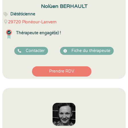
5
1
5
39
Nolùen BERHAULT
Diététicienne
29720
Plonéour-Lanvern
Thérapeute engagé(e) !
Contacter
Fiche du thérapeute
Prendre RDV