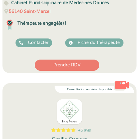
Cabinet Pluridisciplinaire de Médecines Douces
56140
Saint-Marcel
Thérapeute engagé(e) !
Contacter
Fiche du thérapeute
Prendre RDV
Consultation en visio disponible
45 avis
5
1
5
45