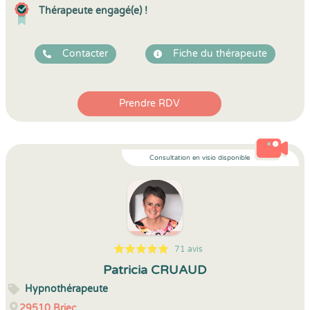
Thérapeute engagé(e) !
Contacter
Fiche du thérapeute
Prendre RDV
Consultation en visio disponible
71 avis
5
1
5
71
Patricia CRUAUD
Hypnothérapeute
29510
Briec