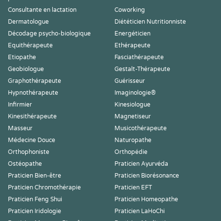
Consultante en lactation
Coworking
Dermatologue
Diététicien Nutritionniste
Décodage psycho-biologique
Energéticien
Equithérapeute
Ethérapeute
Etiopathe
Fasciathérapeute
Geobiologue
Gestalt-Thérapeute
Graphothérapeute
Guérisseur
Hypnothérapeute
Imaginologie®
Infirmier
Kinesiologue
Kinesithérapeute
Magnetiseur
Masseur
Musicothérapeute
Médecine Douce
Naturopathe
Orthophoniste
Orthopédie
Ostéopathe
Praticien Ayurvéda
Praticien Bien-être
Praticien Biorésonance
Praticien Chromothérapie
Praticien EFT
Praticien Feng Shui
Praticien Homeopathe
Praticien Iridologie
Praticien LaHoChi