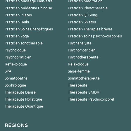
Praticien Massage Bien-être
Praticien Meditation
Praticien Médecine Chinoise
Praticien Phytothérapie
Praticien Pilates
Praticien Qi Gong
Praticien Reiki
Praticien Shiatsu
Praticien Soins Energétiques
Praticien Thérapies brèves
Praticien Yoga
Praticien soins psycho-corporels
Praticien sonothérapie
Psychanalyste
Psychologue
Psychomotricien
Psychopraticien
Psychothérapeute
Reflexologue
Relaxologue
SPA
Sage-femme
Somatopathe
Somatothérapeute
Sophrologue
Thérapeute
Thérapeute Danse
Thérapeute EMDR
Thérapeute Holistique
Thérapeute Psychocorporel
Thérapeute Quantique
RÉGIONS