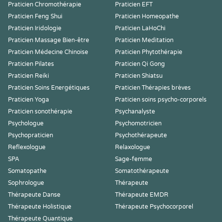
Praticien Chromothérapie
Praticien EFT
Praticien Feng Shui
Praticien Homeopathe
Praticien Iridologie
Praticien LaHoChi
Praticien Massage Bien-être
Praticien Meditation
Praticien Médecine Chinoise
Praticien Phytothérapie
Praticien Pilates
Praticien Qi Gong
Praticien Reiki
Praticien Shiatsu
Praticien Soins Energétiques
Praticien Thérapies brèves
Praticien Yoga
Praticien soins psycho-corporels
Praticien sonothérapie
Psychanalyste
Psychologue
Psychomotricien
Psychopraticien
Psychothérapeute
Reflexologue
Relaxologue
SPA
Sage-femme
Somatopathe
Somatothérapeute
Sophrologue
Thérapeute
Thérapeute Danse
Thérapeute EMDR
Thérapeute Holistique
Thérapeute Psychocorporel
Thérapeute Quantique