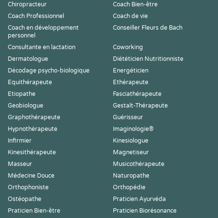
Chiropracteur
Coach Bien-être
Coach Professionnel
Coach de vie
Coach en développement
Conseiller Fleurs de Bach
personnel
Consultante en lactation
Coworking
Dermatologue
Diététicien Nutritionniste
Décodage psycho-biologique
Energéticien
Equithérapeute
Ethérapeute
Etiopathe
Fasciathérapeute
Geobiologue
Gestalt-Thérapeute
Graphothérapeute
Guérisseur
Hypnothérapeute
Imaginologie®
Infirmier
Kinesiologue
Kinesithérapeute
Magnetiseur
Masseur
Musicothérapeute
Médecine Douce
Naturopathe
Orthophoniste
Orthopédie
Ostéopathe
Praticien Ayurvéda
Praticien Bien-être
Praticien Biorésonance