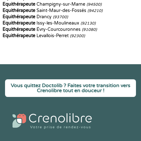
Equithérapeute
Champigny-sur-Marne
(94500)
Equithérapeute
Saint-Maur-des-Fossés
(94210)
Equithérapeute
Drancy
(93700)
Equithérapeute
Issy-les-Moulineaux
(92130)
Equithérapeute
Évry-Courcouronnes
(91080)
Equithérapeute
Levallois-Perret
(92300)
Vous quittez Doctolib ? Faites votre transition vers
Crenolibre tout en douceur !