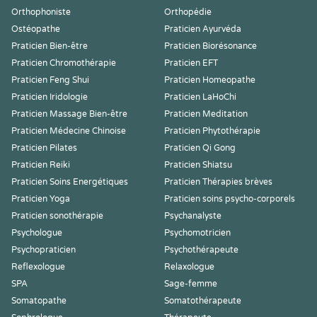
Orthophoniste
Orthopédie
Ostéopathe
Praticien Ayurvéda
Praticien Bien-être
Praticien Biorésonance
Praticien Chromothérapie
Praticien EFT
Praticien Feng Shui
Praticien Homeopathe
Praticien Iridologie
Praticien LaHoChi
Praticien Massage Bien-être
Praticien Meditation
Praticien Médecine Chinoise
Praticien Phytothérapie
Praticien Pilates
Praticien Qi Gong
Praticien Reiki
Praticien Shiatsu
Praticien Soins Energétiques
Praticien Thérapies brèves
Praticien Yoga
Praticien soins psycho-corporels
Praticien sonothérapie
Psychanalyste
Psychologue
Psychomotricien
Psychopraticien
Psychothérapeute
Reflexologue
Relaxologue
SPA
Sage-femme
Somatopathe
Somatothérapeute