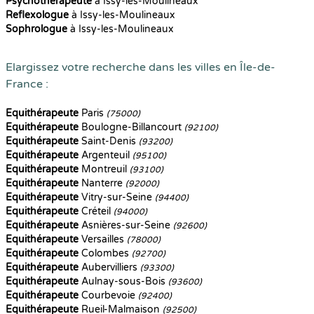
Psychothérapeute
à Issy-les-Moulineaux
Reflexologue
à Issy-les-Moulineaux
Sophrologue
à Issy-les-Moulineaux
Elargissez votre recherche dans les villes en Île-de-
France :
Equithérapeute
Paris
(75000)
Equithérapeute
Boulogne-Billancourt
(92100)
Equithérapeute
Saint-Denis
(93200)
Equithérapeute
Argenteuil
(95100)
Equithérapeute
Montreuil
(93100)
Equithérapeute
Nanterre
(92000)
Equithérapeute
Vitry-sur-Seine
(94400)
Equithérapeute
Créteil
(94000)
Equithérapeute
Asnières-sur-Seine
(92600)
Equithérapeute
Versailles
(78000)
Equithérapeute
Colombes
(92700)
Equithérapeute
Aubervilliers
(93300)
Equithérapeute
Aulnay-sous-Bois
(93600)
Equithérapeute
Courbevoie
(92400)
Equithérapeute
Rueil-Malmaison
(92500)