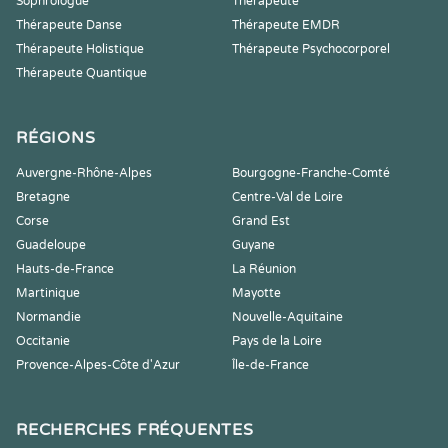
Sophrologue
Thérapeute
Thérapeute Danse
Thérapeute EMDR
Thérapeute Holistique
Thérapeute Psychocorporel
Thérapeute Quantique
RÉGIONS
Auvergne-Rhône-Alpes
Bourgogne-Franche-Comté
Bretagne
Centre-Val de Loire
Corse
Grand Est
Guadeloupe
Guyane
Hauts-de-France
La Réunion
Martinique
Mayotte
Normandie
Nouvelle-Aquitaine
Occitanie
Pays de la Loire
Provence-Alpes-Côte d'Azur
Île-de-France
RECHERCHES FRÉQUENTES