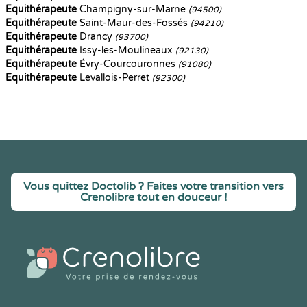
Equithérapeute
Champigny-sur-Marne
(94500)
Equithérapeute
Saint-Maur-des-Fossés
(94210)
Equithérapeute
Drancy
(93700)
Equithérapeute
Issy-les-Moulineaux
(92130)
Equithérapeute
Évry-Courcouronnes
(91080)
Equithérapeute
Levallois-Perret
(92300)
Vous quittez Doctolib ? Faites votre transition vers
Crenolibre tout en douceur !