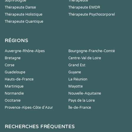
Sophrologue
Thérapeute
Thérapeute Danse
Thérapeute EMDR
Thérapeute Holistique
Thérapeute Psychocorporel
Thérapeute Quantique
RÉGIONS
Auvergne-Rhône-Alpes
Bourgogne-Franche-Comté
Bretagne
Centre-Val de Loire
Corse
Grand Est
Guadeloupe
Guyane
Hauts-de-France
La Réunion
Martinique
Mayotte
Normandie
Nouvelle-Aquitaine
Occitanie
Pays de la Loire
Provence-Alpes-Côte d'Azur
Île-de-France
RECHERCHES FRÉQUENTES