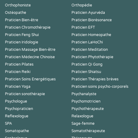
Orthophoniste
Orthopédie
Ostéopathe
Praticien Ayurvéda
Praticien Bien-être
Praticien Biorésonance
Praticien Chromothérapie
Praticien EFT
Praticien Feng Shui
Praticien Homeopathe
Praticien Iridologie
Praticien LaHoChi
Praticien Massage Bien-être
Praticien Meditation
Praticien Médecine Chinoise
Praticien Phytothérapie
Praticien Pilates
Praticien Qi Gong
Praticien Reiki
Praticien Shiatsu
Praticien Soins Energétiques
Praticien Thérapies brèves
Praticien Yoga
Praticien soins psycho-corporels
Praticien sonothérapie
Psychanalyste
Psychologue
Psychomotricien
Psychopraticien
Psychothérapeute
Reflexologue
Relaxologue
SPA
Sage-femme
Somatopathe
Somatothérapeute