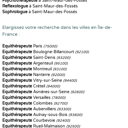
Psychothérapeute
à Saint-Maur-des-Fossés
Reflexologue
à Saint-Maur-des-Fossés
Sophrologue
à Saint-Maur-des-Fossés
Elargissez votre recherche dans les villes en Île-de-
France :
Equithérapeute
Paris
(75000)
Equithérapeute
Boulogne-Billancourt
(92100)
Equithérapeute
Saint-Denis
(93200)
Equithérapeute
Argenteuil
(95100)
Equithérapeute
Montreuil
(93100)
Equithérapeute
Nanterre
(92000)
Equithérapeute
Vitry-sur-Seine
(94400)
Equithérapeute
Créteil
(94000)
Equithérapeute
Asnières-sur-Seine
(92600)
Equithérapeute
Versailles
(78000)
Equithérapeute
Colombes
(92700)
Equithérapeute
Aubervilliers
(93300)
Equithérapeute
Aulnay-sous-Bois
(93600)
Equithérapeute
Courbevoie
(92400)
Equithérapeute
Rueil-Malmaison
(92500)