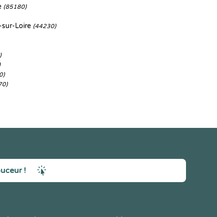
e
(85180)
-sur-Loire
(44230)
)
)
0)
70)
ouceur !