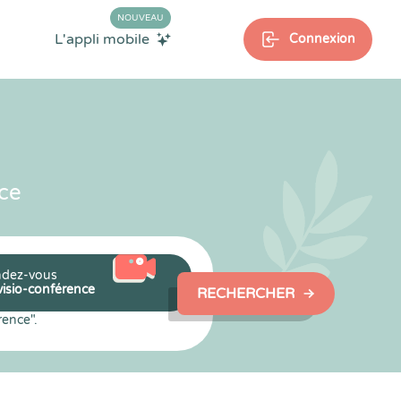
NOUVEAU
L'appli mobile
Connexion
ce
dez-vous
visio-conférence
RECHERCHER
rence".