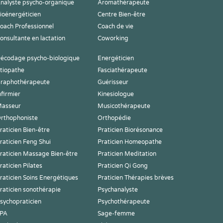
nalyste psycho-organique
Aromathérapeute
ioénergéticien
Centre Bien-être
oach Professionnel
Coach de vie
onsultante en lactation
Coworking
écodage psycho-biologique
Energéticien
tiopathe
Fasciathérapeute
raphothérapeute
Guérisseur
nfirmier
Kinesiologue
asseur
Musicothérapeute
rthophoniste
Orthopédie
raticien Bien-être
Praticien Biorésonance
raticien Feng Shui
Praticien Homeopathe
raticien Massage Bien-être
Praticien Meditation
raticien Pilates
Praticien Qi Gong
raticien Soins Energétiques
Praticien Thérapies brèves
raticien sonothérapie
Psychanalyste
sychopraticien
Psychothérapeute
PA
Sage-femme