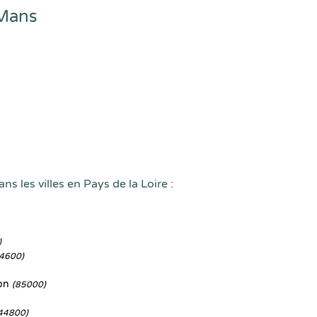
 Mans
ns les villes en Pays de la Loire :
)
4600)
Yon
(85000)
44800)