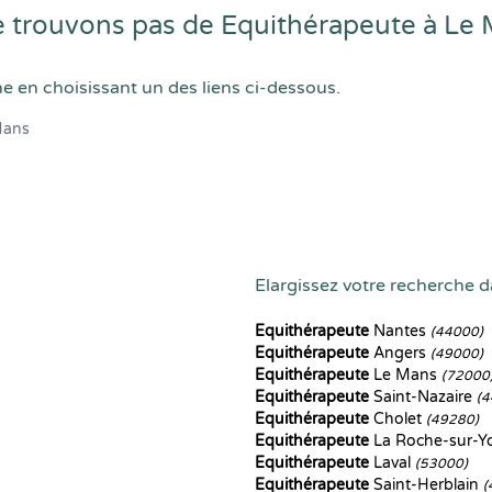
 trouvons pas de Equithérapeute à Le
he en choisissant un des liens ci-dessous.
Mans
Elargissez votre recherche da
Equithérapeute
Nantes
(44000)
Equithérapeute
Angers
(49000)
Equithérapeute
Le Mans
(72000
Equithérapeute
Saint-Nazaire
(4
Equithérapeute
Cholet
(49280)
Equithérapeute
La Roche-sur-
Equithérapeute
Laval
(53000)
Equithérapeute
Saint-Herblain
(