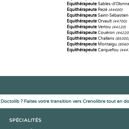
Equithérapeute
Sables-d'Olonn
Equithérapeute
Rezé
(44400)
Equithérapeute
Saint-Sébastien
Equithérapeute
Orvault
(44700)
Equithérapeute
Vertou
(44120)
Equithérapeute
Couëron
(44220
Equithérapeute
Challans
(85300
Equithérapeute
Montaigu
(8560
Equithérapeute
Carquefou
(444
Doctolib ? Faites votre transition vers Crenolibre tout en d
SPÉCIALITÉS