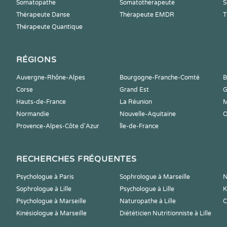
Somatopathe
Somatothérapeute
S
Thérapeute Danse
Thérapeute EMDR
T
Thérapeute Quantique
RÉGIONS
Auvergne-Rhône-Alpes
Bourgogne-Franche-Comté
B
Corse
Grand Est
G
Hauts-de-France
La Réunion
M
Normandie
Nouvelle-Aquitaine
O
Provence-Alpes-Côte d'Azur
Île-de-France
RECHERCHES FRÉQUENTES
Psychologue à Paris
Sophrologue à Marseille
N
Sophrologue à Lille
Psychologue à Lille
K
Psychologue à Marseille
Naturopathe à Lille
C
Kinésiologue à Marseille
Diététicien Nutritionniste à Lille