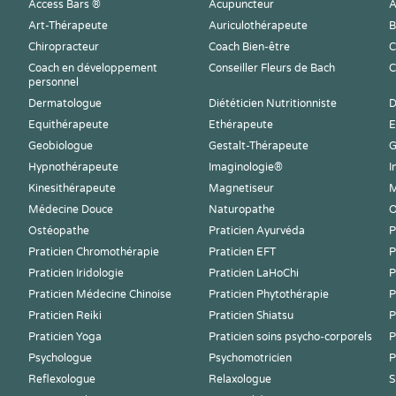
Access Bars ®
Acupuncteur
A
Art-Thérapeute
Auriculothérapeute
B
Chiropracteur
Coach Bien-être
C
Coach en développement
Conseiller Fleurs de Bach
C
personnel
Dermatologue
Diététicien Nutritionniste
D
Equithérapeute
Ethérapeute
E
Geobiologue
Gestalt-Thérapeute
G
Hypnothérapeute
Imaginologie®
I
Kinesithérapeute
Magnetiseur
M
Médecine Douce
Naturopathe
O
Ostéopathe
Praticien Ayurvéda
P
Praticien Chromothérapie
Praticien EFT
P
Praticien Iridologie
Praticien LaHoChi
P
Praticien Médecine Chinoise
Praticien Phytothérapie
P
Praticien Reiki
Praticien Shiatsu
P
Praticien Yoga
Praticien soins psycho-corporels
P
Psychologue
Psychomotricien
P
Reflexologue
Relaxologue
S