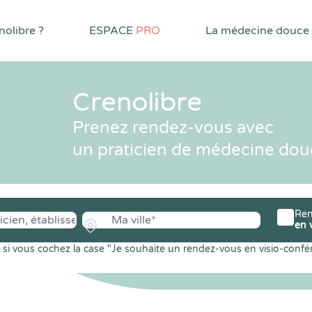
olibre ?
ESPACE
PRO
La médecine douce
Crenolibre
Prenez rendez-vous avec
un praticien de médecine dou
Ren
en 
si vous cochez la case "Je souhaite un rendez-vous en visio-confé