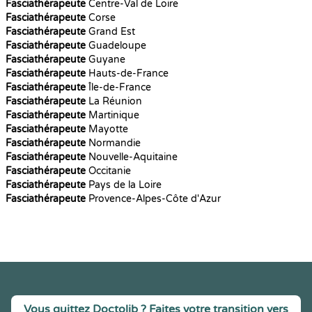
Fasciathérapeute
Centre-Val de Loire
Fasciathérapeute
Corse
Fasciathérapeute
Grand Est
Fasciathérapeute
Guadeloupe
Fasciathérapeute
Guyane
Fasciathérapeute
Hauts-de-France
Fasciathérapeute
Île-de-France
Fasciathérapeute
La Réunion
Fasciathérapeute
Martinique
Fasciathérapeute
Mayotte
Fasciathérapeute
Normandie
Fasciathérapeute
Nouvelle-Aquitaine
Fasciathérapeute
Occitanie
Fasciathérapeute
Pays de la Loire
Fasciathérapeute
Provence-Alpes-Côte d'Azur
Vous quittez Doctolib ? Faites votre transition vers