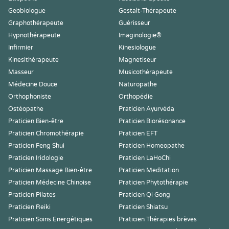
Geobiologue
Gestalt-Thérapeute
Graphothérapeute
Guérisseur
Hypnothérapeute
Imaginologie®
Infirmier
Kinesiologue
Kinesithérapeute
Magnetiseur
Masseur
Musicothérapeute
Médecine Douce
Naturopathe
Orthophoniste
Orthopédie
Ostéopathe
Praticien Ayurvéda
Praticien Bien-être
Praticien Biorésonance
Praticien Chromothérapie
Praticien EFT
Praticien Feng Shui
Praticien Homeopathe
Praticien Iridologie
Praticien LaHoChi
Praticien Massage Bien-être
Praticien Meditation
Praticien Médecine Chinoise
Praticien Phytothérapie
Praticien Pilates
Praticien Qi Gong
Praticien Reiki
Praticien Shiatsu
Praticien Soins Energétiques
Praticien Thérapies brèves