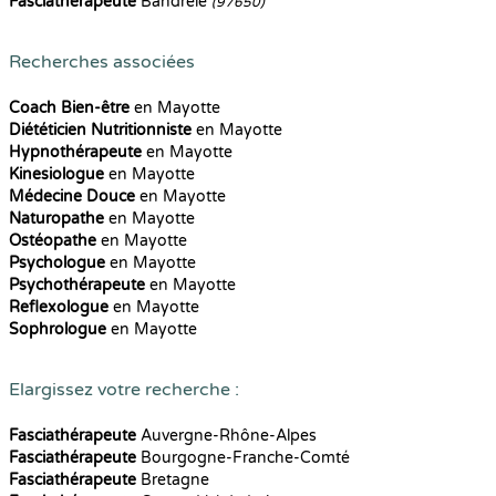
Fasciathérapeute
Bandrélé
(97650)
Recherches associées
Coach Bien-être
en Mayotte
Diététicien Nutritionniste
en Mayotte
Hypnothérapeute
en Mayotte
Kinesiologue
en Mayotte
Médecine Douce
en Mayotte
Naturopathe
en Mayotte
Ostéopathe
en Mayotte
Psychologue
en Mayotte
Psychothérapeute
en Mayotte
Reflexologue
en Mayotte
Sophrologue
en Mayotte
Elargissez votre recherche :
Fasciathérapeute
Auvergne-Rhône-Alpes
Fasciathérapeute
Bourgogne-Franche-Comté
Fasciathérapeute
Bretagne