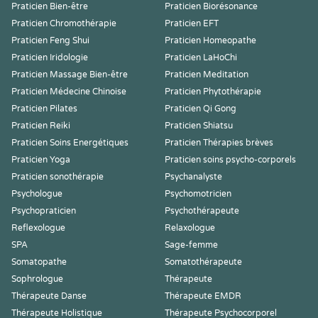
Praticien Bien-être
Praticien Biorésonance
Praticien Chromothérapie
Praticien EFT
Praticien Feng Shui
Praticien Homeopathe
Praticien Iridologie
Praticien LaHoChi
Praticien Massage Bien-être
Praticien Meditation
Praticien Médecine Chinoise
Praticien Phytothérapie
Praticien Pilates
Praticien Qi Gong
Praticien Reiki
Praticien Shiatsu
Praticien Soins Energétiques
Praticien Thérapies brèves
Praticien Yoga
Praticien soins psycho-corporels
Praticien sonothérapie
Psychanalyste
Psychologue
Psychomotricien
Psychopraticien
Psychothérapeute
Reflexologue
Relaxologue
SPA
Sage-femme
Somatopathe
Somatothérapeute
Sophrologue
Thérapeute
Thérapeute Danse
Thérapeute EMDR
Thérapeute Holistique
Thérapeute Psychocorporel