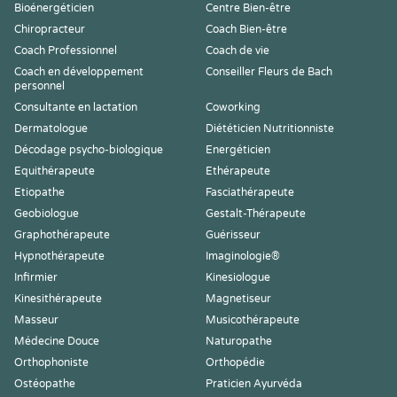
Bioénergéticien
Centre Bien-être
Chiropracteur
Coach Bien-être
Coach Professionnel
Coach de vie
Coach en développement
Conseiller Fleurs de Bach
personnel
Consultante en lactation
Coworking
Dermatologue
Diététicien Nutritionniste
Décodage psycho-biologique
Energéticien
Equithérapeute
Ethérapeute
Etiopathe
Fasciathérapeute
Geobiologue
Gestalt-Thérapeute
Graphothérapeute
Guérisseur
Hypnothérapeute
Imaginologie®
Infirmier
Kinesiologue
Kinesithérapeute
Magnetiseur
Masseur
Musicothérapeute
Médecine Douce
Naturopathe
Orthophoniste
Orthopédie
Ostéopathe
Praticien Ayurvéda