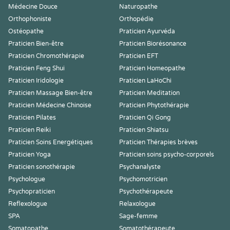
Médecine Douce
Naturopathe
Orthophoniste
Orthopédie
Ostéopathe
Praticien Ayurvéda
Praticien Bien-être
Praticien Biorésonance
Praticien Chromothérapie
Praticien EFT
Praticien Feng Shui
Praticien Homeopathe
Praticien Iridologie
Praticien LaHoChi
Praticien Massage Bien-être
Praticien Meditation
Praticien Médecine Chinoise
Praticien Phytothérapie
Praticien Pilates
Praticien Qi Gong
Praticien Reiki
Praticien Shiatsu
Praticien Soins Energétiques
Praticien Thérapies brèves
Praticien Yoga
Praticien soins psycho-corporels
Praticien sonothérapie
Psychanalyste
Psychologue
Psychomotricien
Psychopraticien
Psychothérapeute
Reflexologue
Relaxologue
SPA
Sage-femme
Somatopathe
Somatothérapeute