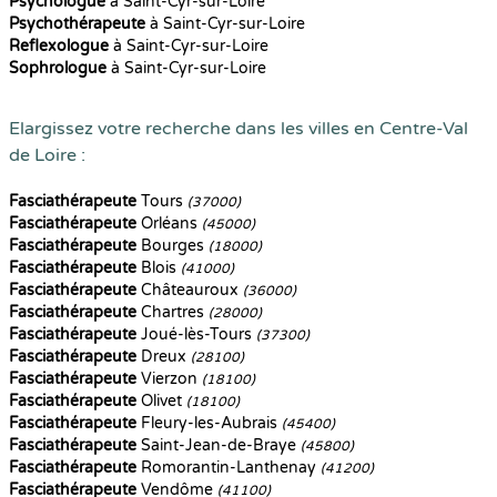
Psychologue
à Saint-Cyr-sur-Loire
Psychothérapeute
à Saint-Cyr-sur-Loire
Reflexologue
à Saint-Cyr-sur-Loire
Sophrologue
à Saint-Cyr-sur-Loire
Elargissez votre recherche dans les villes en Centre-Val
de Loire :
Fasciathérapeute
Tours
(37000)
Fasciathérapeute
Orléans
(45000)
Fasciathérapeute
Bourges
(18000)
Fasciathérapeute
Blois
(41000)
Fasciathérapeute
Châteauroux
(36000)
Fasciathérapeute
Chartres
(28000)
Fasciathérapeute
Joué-lès-Tours
(37300)
Fasciathérapeute
Dreux
(28100)
Fasciathérapeute
Vierzon
(18100)
Fasciathérapeute
Olivet
(18100)
Fasciathérapeute
Fleury-les-Aubrais
(45400)
Fasciathérapeute
Saint-Jean-de-Braye
(45800)
Fasciathérapeute
Romorantin-Lanthenay
(41200)
Fasciathérapeute
Vendôme
(41100)