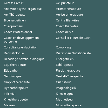
Access Bars ®
Acupuncteur
Analyste psycho-organique
Aromathérapeute
Art-Thérapeute
Auriculothérapeute
Bioénergéticien
Centre Bien-être
Chiropracteur
Coach Bien-être
Coach Professionnel
Coach de vie
Coach en développement
Conseiller Fleurs de Bach
personnel
Consultante en lactation
Coworking
Dermatologue
Diététicien Nutritionniste
Décodage psycho-biologique
Energéticien
Equithérapeute
Ethérapeute
Etiopathe
Fasciathérapeute
Geobiologue
Gestalt-Thérapeute
Graphothérapeute
Guérisseur
Hypnothérapeute
Imaginologie®
Infirmier
Kinesiologue
Kinesithérapeute
Magnetiseur
Masseur
Musicothérapeute