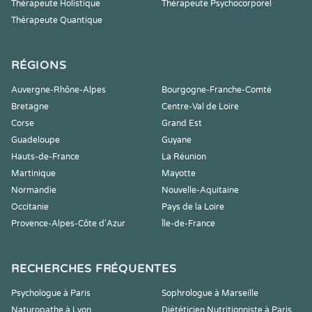
Thérapeute Holistique
Thérapeute Psychocorporel
Thérapeute Quantique
RÉGIONS
Auvergne-Rhône-Alpes
Bourgogne-Franche-Comté
Bretagne
Centre-Val de Loire
Corse
Grand Est
Guadeloupe
Guyane
Hauts-de-France
La Réunion
Martinique
Mayotte
Normandie
Nouvelle-Aquitaine
Occitanie
Pays de la Loire
Provence-Alpes-Côte d'Azur
Île-de-France
RECHERCHES FRÉQUENTES
Psychologue à Paris
Sophrologue à Marseille
Naturopathe à Lyon
Diététicien Nutritionniste à Paris