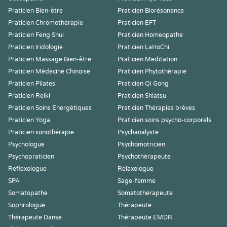
Praticien Bien-être
Praticien Biorésonance
Praticien Chromothérapie
Praticien EFT
Praticien Feng Shui
Praticien Homeopathe
Praticien Iridologie
Praticien LaHoChi
Praticien Massage Bien-être
Praticien Meditation
Praticien Médecine Chinoise
Praticien Phytothérapie
Praticien Pilates
Praticien Qi Gong
Praticien Reiki
Praticien Shiatsu
Praticien Soins Energétiques
Praticien Thérapies brèves
Praticien Yoga
Praticien soins psycho-corporels
Praticien sonothérapie
Psychanalyste
Psychologue
Psychomotricien
Psychopraticien
Psychothérapeute
Reflexologue
Relaxologue
SPA
Sage-femme
Somatopathe
Somatothérapeute
Sophrologue
Thérapeute
Thérapeute Danse
Thérapeute EMDR