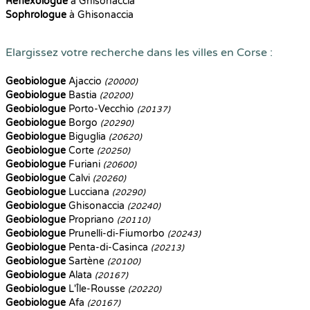
Reflexologue
à Ghisonaccia
Sophrologue
à Ghisonaccia
Elargissez votre recherche dans les villes en Corse :
Geobiologue
Ajaccio
(20000)
Geobiologue
Bastia
(20200)
Geobiologue
Porto-Vecchio
(20137)
Geobiologue
Borgo
(20290)
Geobiologue
Biguglia
(20620)
Geobiologue
Corte
(20250)
Geobiologue
Furiani
(20600)
Geobiologue
Calvi
(20260)
Geobiologue
Lucciana
(20290)
Geobiologue
Ghisonaccia
(20240)
Geobiologue
Propriano
(20110)
Geobiologue
Prunelli-di-Fiumorbo
(20243)
Geobiologue
Penta-di-Casinca
(20213)
Geobiologue
Sartène
(20100)
Geobiologue
Alata
(20167)
Geobiologue
L'Île-Rousse
(20220)
Geobiologue
Afa
(20167)