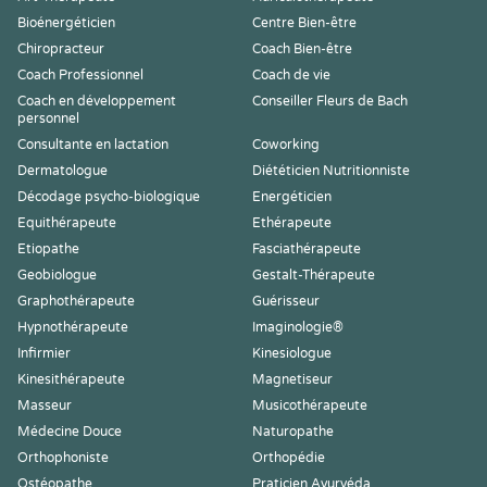
Bioénergéticien
Centre Bien-être
Chiropracteur
Coach Bien-être
Coach Professionnel
Coach de vie
Coach en développement
Conseiller Fleurs de Bach
personnel
Consultante en lactation
Coworking
Dermatologue
Diététicien Nutritionniste
Décodage psycho-biologique
Energéticien
Equithérapeute
Ethérapeute
Etiopathe
Fasciathérapeute
Geobiologue
Gestalt-Thérapeute
Graphothérapeute
Guérisseur
Hypnothérapeute
Imaginologie®
Infirmier
Kinesiologue
Kinesithérapeute
Magnetiseur
Masseur
Musicothérapeute
Médecine Douce
Naturopathe
Orthophoniste
Orthopédie
Ostéopathe
Praticien Ayurvéda