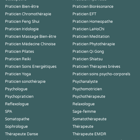
Praticien Bien-être
Praticien Biorésonance
Praticien Chromothérapie
Praticien EFT
Praticien Feng Shui
Praticien Homeopathe
Praticien Iridologie
Praticien LaHoChi
Praticien Massage Bien-être
Praticien Meditation
Praticien Médecine Chinoise
Praticien Phytothérapie
Praticien Pilates
Praticien Qi Gong
Praticien Reiki
Praticien Shiatsu
Praticien Soins Energétiques
Praticien Thérapies brèves
Praticien Yoga
Praticien soins psycho-corporels
Praticien sonothérapie
Psychanalyste
Psychologue
Psychomotricien
Psychopraticien
Psychothérapeute
Reflexologue
Relaxologue
SPA
Sage-femme
Somatopathe
Somatothérapeute
Sophrologue
Thérapeute
Thérapeute Danse
Thérapeute EMDR