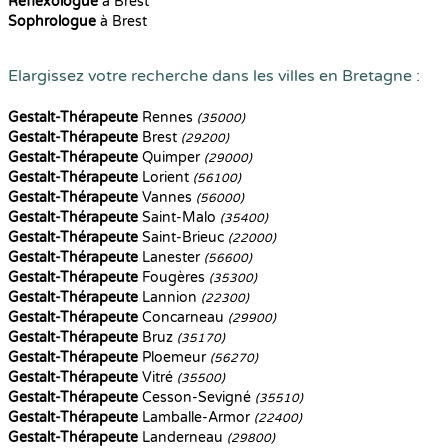
Reflexologue
à Brest
Sophrologue
à Brest
Elargissez votre recherche dans les villes en Bretagne :
Gestalt-Thérapeute
Rennes
(35000)
Gestalt-Thérapeute
Brest
(29200)
Gestalt-Thérapeute
Quimper
(29000)
Gestalt-Thérapeute
Lorient
(56100)
Gestalt-Thérapeute
Vannes
(56000)
Gestalt-Thérapeute
Saint-Malo
(35400)
Gestalt-Thérapeute
Saint-Brieuc
(22000)
Gestalt-Thérapeute
Lanester
(56600)
Gestalt-Thérapeute
Fougères
(35300)
Gestalt-Thérapeute
Lannion
(22300)
Gestalt-Thérapeute
Concarneau
(29900)
Gestalt-Thérapeute
Bruz
(35170)
Gestalt-Thérapeute
Ploemeur
(56270)
Gestalt-Thérapeute
Vitré
(35500)
Gestalt-Thérapeute
Cesson-Sevigné
(35510)
Gestalt-Thérapeute
Lamballe-Armor
(22400)
Gestalt-Thérapeute
Landerneau
(29800)