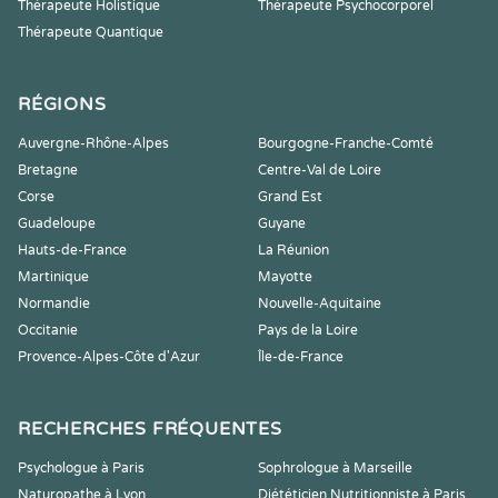
Thérapeute Holistique
Thérapeute Psychocorporel
Thérapeute Quantique
RÉGIONS
Auvergne-Rhône-Alpes
Bourgogne-Franche-Comté
Bretagne
Centre-Val de Loire
Corse
Grand Est
Guadeloupe
Guyane
Hauts-de-France
La Réunion
Martinique
Mayotte
Normandie
Nouvelle-Aquitaine
Occitanie
Pays de la Loire
Provence-Alpes-Côte d'Azur
Île-de-France
RECHERCHES FRÉQUENTES
Psychologue à Paris
Sophrologue à Marseille
Naturopathe à Lyon
Diététicien Nutritionniste à Paris