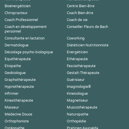
Bioénergéticien
Centre Bien-être
Chiropracteur
Coach Bien-être
Coach Professionnel
Coach de vie
Coach en développement
Conseiller Fleurs de Bach
personnel
Consultante en lactation
Coworking
Dermatologue
Diététicien Nutritionniste
Décodage psycho-biologique
Energéticien
Equithérapeute
Ethérapeute
Etiopathe
Fasciathérapeute
Geobiologue
Gestalt-Thérapeute
Graphothérapeute
Guérisseur
Hypnothérapeute
Imaginologie®
Infirmier
Kinesiologue
Kinesithérapeute
Magnetiseur
Masseur
Musicothérapeute
Médecine Douce
Naturopathe
Orthophoniste
Orthopédie
Ostéopathe
Praticien Ayurvéda