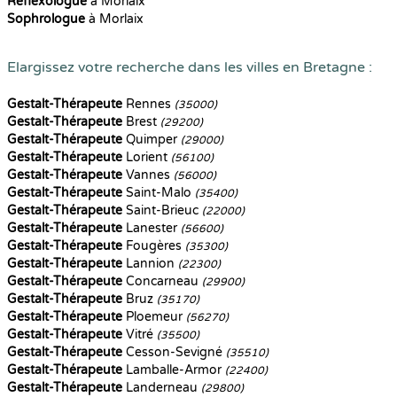
Reflexologue
à Morlaix
Sophrologue
à Morlaix
Elargissez votre recherche dans les villes en Bretagne :
Gestalt-Thérapeute
Rennes
(35000)
Gestalt-Thérapeute
Brest
(29200)
Gestalt-Thérapeute
Quimper
(29000)
Gestalt-Thérapeute
Lorient
(56100)
Gestalt-Thérapeute
Vannes
(56000)
Gestalt-Thérapeute
Saint-Malo
(35400)
Gestalt-Thérapeute
Saint-Brieuc
(22000)
Gestalt-Thérapeute
Lanester
(56600)
Gestalt-Thérapeute
Fougères
(35300)
Gestalt-Thérapeute
Lannion
(22300)
Gestalt-Thérapeute
Concarneau
(29900)
Gestalt-Thérapeute
Bruz
(35170)
Gestalt-Thérapeute
Ploemeur
(56270)
Gestalt-Thérapeute
Vitré
(35500)
Gestalt-Thérapeute
Cesson-Sevigné
(35510)
Gestalt-Thérapeute
Lamballe-Armor
(22400)
Gestalt-Thérapeute
Landerneau
(29800)