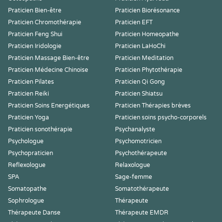
Praticien Bien-être
Praticien Biorésonance
Praticien Chromothérapie
Praticien EFT
Praticien Feng Shui
Praticien Homeopathe
Praticien Iridologie
Praticien LaHoChi
Praticien Massage Bien-être
Praticien Meditation
Praticien Médecine Chinoise
Praticien Phytothérapie
Praticien Pilates
Praticien Qi Gong
Praticien Reiki
Praticien Shiatsu
Praticien Soins Energétiques
Praticien Thérapies brèves
Praticien Yoga
Praticien soins psycho-corporels
Praticien sonothérapie
Psychanalyste
Psychologue
Psychomotricien
Psychopraticien
Psychothérapeute
Reflexologue
Relaxologue
SPA
Sage-femme
Somatopathe
Somatothérapeute
Sophrologue
Thérapeute
Thérapeute Danse
Thérapeute EMDR