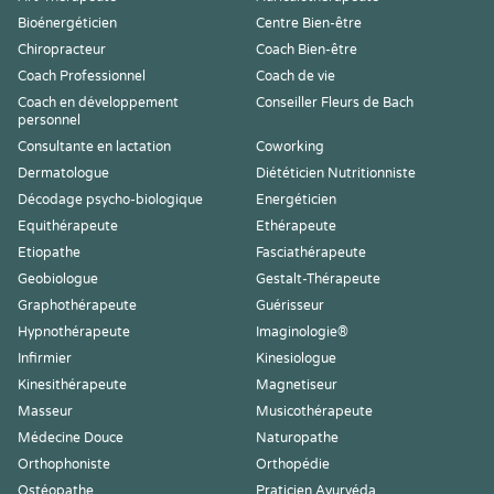
Bioénergéticien
Centre Bien-être
Chiropracteur
Coach Bien-être
Coach Professionnel
Coach de vie
Coach en développement
Conseiller Fleurs de Bach
personnel
Consultante en lactation
Coworking
Dermatologue
Diététicien Nutritionniste
Décodage psycho-biologique
Energéticien
Equithérapeute
Ethérapeute
Etiopathe
Fasciathérapeute
Geobiologue
Gestalt-Thérapeute
Graphothérapeute
Guérisseur
Hypnothérapeute
Imaginologie®
Infirmier
Kinesiologue
Kinesithérapeute
Magnetiseur
Masseur
Musicothérapeute
Médecine Douce
Naturopathe
Orthophoniste
Orthopédie
Ostéopathe
Praticien Ayurvéda