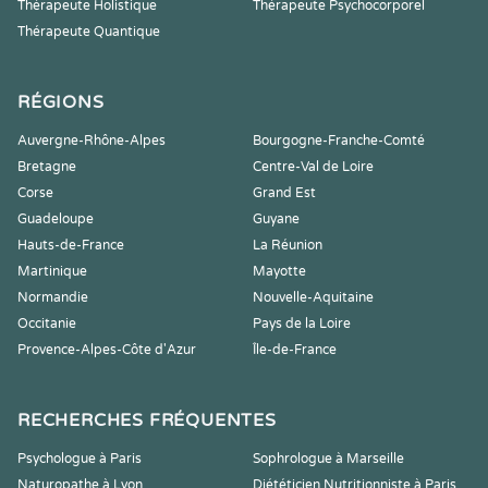
Thérapeute Holistique
Thérapeute Psychocorporel
Thérapeute Quantique
RÉGIONS
Auvergne-Rhône-Alpes
Bourgogne-Franche-Comté
Bretagne
Centre-Val de Loire
Corse
Grand Est
Guadeloupe
Guyane
Hauts-de-France
La Réunion
Martinique
Mayotte
Normandie
Nouvelle-Aquitaine
Occitanie
Pays de la Loire
Provence-Alpes-Côte d'Azur
Île-de-France
RECHERCHES FRÉQUENTES
Psychologue à Paris
Sophrologue à Marseille
Naturopathe à Lyon
Diététicien Nutritionniste à Paris