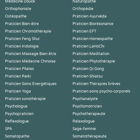
Médecine Douce
Naturopathe
Orthophoniste
Orthopédie
Ostéopathe
Praticien Ayurvéda
Praticien Bien-être
Praticien Biorésonance
Praticien Chromothérapie
Praticien EFT
Praticien Feng Shui
Praticien Homeopathe
Praticien Iridologie
Praticien LaHoChi
Praticien Massage Bien-être
Praticien Meditation
Praticien Médecine Chinoise
Praticien Phytothérapie
Praticien Pilates
Praticien Qi Gong
Praticien Reiki
Praticien Shiatsu
Praticien Soins Energétiques
Praticien Thérapies brèves
Praticien Yoga
Praticien soins psycho-corporels
Praticien sonothérapie
Psychanalyste
Psychologue
Psychomotricien
Psychopraticien
Psychothérapeute
Reflexologue
Relaxologue
SPA
Sage-femme
Somatopathe
Somatothérapeute