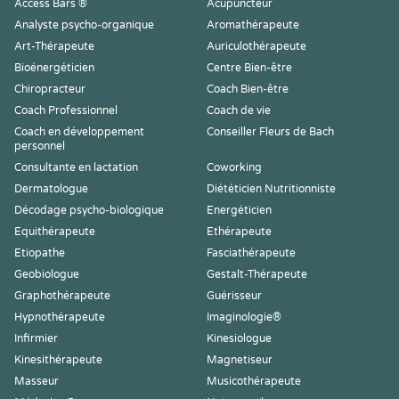
Access Bars ®
Acupuncteur
Analyste psycho-organique
Aromathérapeute
Art-Thérapeute
Auriculothérapeute
Bioénergéticien
Centre Bien-être
Chiropracteur
Coach Bien-être
Coach Professionnel
Coach de vie
Coach en développement
Conseiller Fleurs de Bach
personnel
Consultante en lactation
Coworking
Dermatologue
Diététicien Nutritionniste
Décodage psycho-biologique
Energéticien
Equithérapeute
Ethérapeute
Etiopathe
Fasciathérapeute
Geobiologue
Gestalt-Thérapeute
Graphothérapeute
Guérisseur
Hypnothérapeute
Imaginologie®
Infirmier
Kinesiologue
Kinesithérapeute
Magnetiseur
Masseur
Musicothérapeute