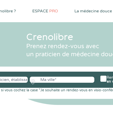
olibre ?
ESPACE
PRO
La médecine douce
Crenolibre
Prenez rendez-vous avec
un praticien de médecine dou
Ren
en 
si vous cochez la case "Je souhaite un rendez-vous en visio-confé