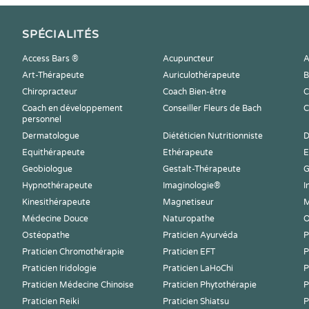
SPÉCIALITÉS
Access Bars ®
Acupuncteur
A
Art-Thérapeute
Auriculothérapeute
B
Chiropracteur
Coach Bien-être
C
Coach en développement
Conseiller Fleurs de Bach
C
personnel
Dermatologue
Diététicien Nutritionniste
D
Equithérapeute
Ethérapeute
E
Geobiologue
Gestalt-Thérapeute
G
Hypnothérapeute
Imaginologie®
I
Kinesithérapeute
Magnetiseur
M
Médecine Douce
Naturopathe
O
Ostéopathe
Praticien Ayurvéda
P
Praticien Chromothérapie
Praticien EFT
P
Praticien Iridologie
Praticien LaHoChi
P
Praticien Médecine Chinoise
Praticien Phytothérapie
P
Praticien Reiki
Praticien Shiatsu
P