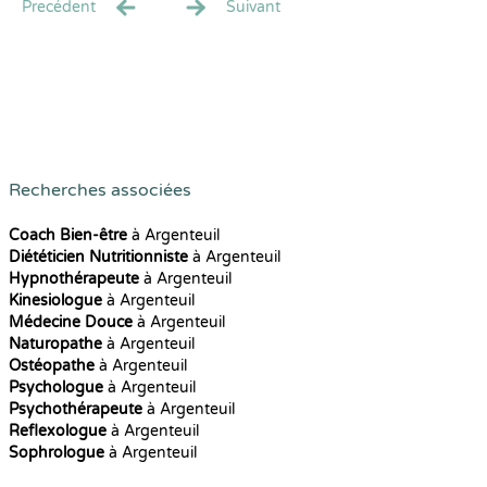
Precédent
Suivant
Recherches associées
Coach Bien-être
à Argenteuil
Diététicien Nutritionniste
à Argenteuil
Hypnothérapeute
à Argenteuil
Kinesiologue
à Argenteuil
Médecine Douce
à Argenteuil
Naturopathe
à Argenteuil
Ostéopathe
à Argenteuil
Psychologue
à Argenteuil
Psychothérapeute
à Argenteuil
Reflexologue
à Argenteuil
Sophrologue
à Argenteuil