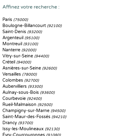
Affinez votre recherche :
Paris
(75000)
Boulogne-Billancourt
(92100)
Saint-Denis
(93200)
Argenteuil
(95100)
Montreuil
(93100)
Nanterre
(92000)
Vitry-sur-Seine
(94400)
Créteil
(94000)
Asnières-sur-Seine
(92600)
Versailles
(78000)
Colombes
(92700)
Aubervilliers
(93300)
Aulnay-sous-Bois
(93600)
Courbevoie
(92400)
Rueil-Malmaison
(92500)
Champigny-sur-Marne
(94500)
Saint-Maur-des-Fossés
(94210)
Drancy
(93700)
Issy-les-Moulineaux
(92130)
Évry-Courcouronnes
(91080)