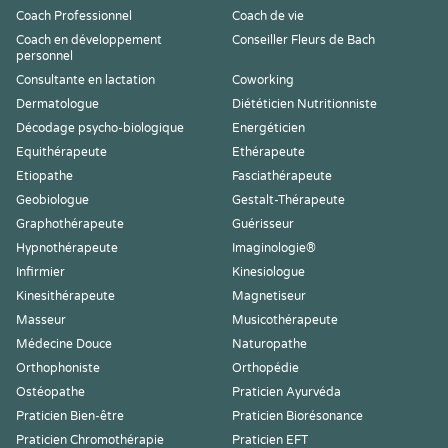
Coach Professionnel
Coach de vie
Coach en développement
Conseiller Fleurs de Bach
personnel
Consultante en lactation
Coworking
Dermatologue
Diététicien Nutritionniste
Décodage psycho-biologique
Energéticien
Equithérapeute
Ethérapeute
Etiopathe
Fasciathérapeute
Geobiologue
Gestalt-Thérapeute
Graphothérapeute
Guérisseur
Hypnothérapeute
Imaginologie®
Infirmier
Kinesiologue
Kinesithérapeute
Magnetiseur
Masseur
Musicothérapeute
Médecine Douce
Naturopathe
Orthophoniste
Orthopédie
Ostéopathe
Praticien Ayurvéda
Praticien Bien-être
Praticien Biorésonance
Praticien Chromothérapie
Praticien EFT