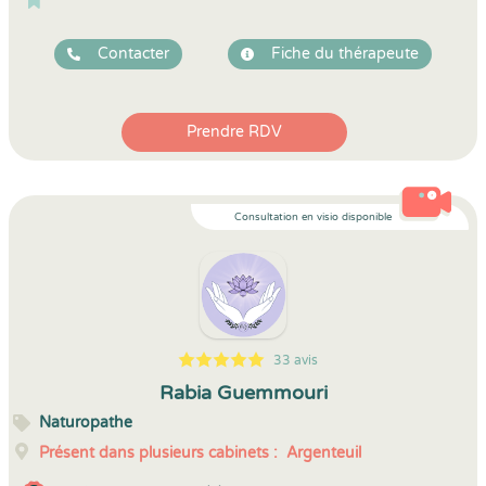
Contacter
Fiche du thérapeute
Prendre RDV
Consultation en visio disponible
33 avis
5
1
5
33
Rabia Guemmouri
Naturopathe
Présent dans plusieurs cabinets :
Argenteuil