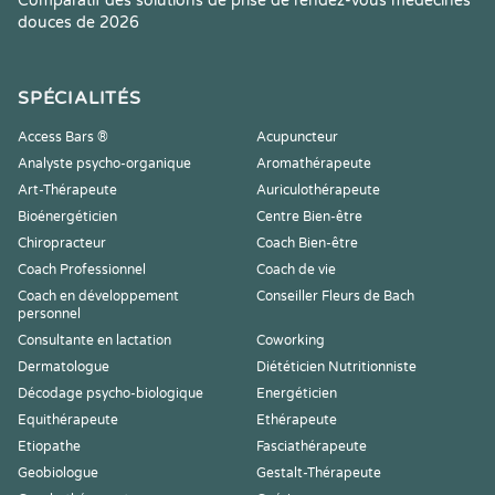
Comparatif des solutions de prise de rendez-vous médecines
douces de 2026
SPÉCIALITÉS
Access Bars ®
Acupuncteur
Analyste psycho-organique
Aromathérapeute
Art-Thérapeute
Auriculothérapeute
Bioénergéticien
Centre Bien-être
Chiropracteur
Coach Bien-être
Coach Professionnel
Coach de vie
Coach en développement
Conseiller Fleurs de Bach
personnel
Consultante en lactation
Coworking
Dermatologue
Diététicien Nutritionniste
Décodage psycho-biologique
Energéticien
Equithérapeute
Ethérapeute
Etiopathe
Fasciathérapeute
Geobiologue
Gestalt-Thérapeute