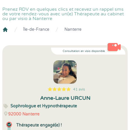
Prenez RDV en quelques clics et recevez un rappel sms
de votre rendez-vous avec un(e) Thérapeute au cabinet
ou par visio à Nanterre
Île-de-France
Nanterre
Crenolibre
Consultation en visio disponible
41 avis
5
1
5
41
Anne-Laure URCUN
Sophrologue et Hypnothérapeute
92000
Nanterre
Thérapeute engagé(e) !