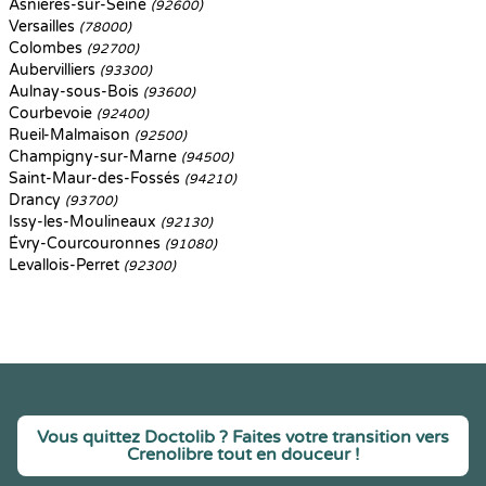
Asnières-sur-Seine
(92600)
Versailles
(78000)
Colombes
(92700)
Aubervilliers
(93300)
Aulnay-sous-Bois
(93600)
Courbevoie
(92400)
Rueil-Malmaison
(92500)
Champigny-sur-Marne
(94500)
Saint-Maur-des-Fossés
(94210)
Drancy
(93700)
Issy-les-Moulineaux
(92130)
Évry-Courcouronnes
(91080)
Levallois-Perret
(92300)
Vous quittez Doctolib ? Faites votre transition vers
Crenolibre tout en douceur !