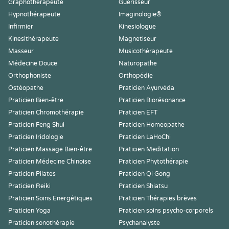
Graphothérapeute
Guérisseur
Hypnothérapeute
Imaginologie®
Infirmier
Kinesiologue
Kinesithérapeute
Magnetiseur
Masseur
Musicothérapeute
Médecine Douce
Naturopathe
Orthophoniste
Orthopédie
Ostéopathe
Praticien Ayurvéda
Praticien Bien-être
Praticien Biorésonance
Praticien Chromothérapie
Praticien EFT
Praticien Feng Shui
Praticien Homeopathe
Praticien Iridologie
Praticien LaHoChi
Praticien Massage Bien-être
Praticien Meditation
Praticien Médecine Chinoise
Praticien Phytothérapie
Praticien Pilates
Praticien Qi Gong
Praticien Reiki
Praticien Shiatsu
Praticien Soins Energétiques
Praticien Thérapies brèves
Praticien Yoga
Praticien soins psycho-corporels
Praticien sonothérapie
Psychanalyste