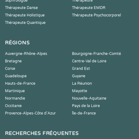
Sophrologue
Thérapeute
Thérapeute Danse
Thérapeute EMDR
Thérapeute Holistique
Thérapeute Psychocorporel
Thérapeute Quantique
RÉGIONS
Auvergne-Rhône-Alpes
Bourgogne-Franche-Comté
Bretagne
Centre-Val de Loire
Corse
Grand Est
Guadeloupe
Guyane
Hauts-de-France
La Réunion
Martinique
Mayotte
Normandie
Nouvelle-Aquitaine
Occitanie
Pays de la Loire
Provence-Alpes-Côte d'Azur
Île-de-France
RECHERCHES FRÉQUENTES