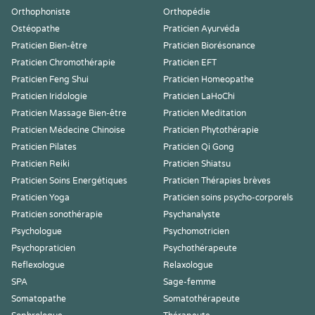
Orthophoniste
Orthopédie
Ostéopathe
Praticien Ayurvéda
Praticien Bien-être
Praticien Biorésonance
Praticien Chromothérapie
Praticien EFT
Praticien Feng Shui
Praticien Homeopathe
Praticien Iridologie
Praticien LaHoChi
Praticien Massage Bien-être
Praticien Meditation
Praticien Médecine Chinoise
Praticien Phytothérapie
Praticien Pilates
Praticien Qi Gong
Praticien Reiki
Praticien Shiatsu
Praticien Soins Energétiques
Praticien Thérapies brèves
Praticien Yoga
Praticien soins psycho-corporels
Praticien sonothérapie
Psychanalyste
Psychologue
Psychomotricien
Psychopraticien
Psychothérapeute
Reflexologue
Relaxologue
SPA
Sage-femme
Somatopathe
Somatothérapeute