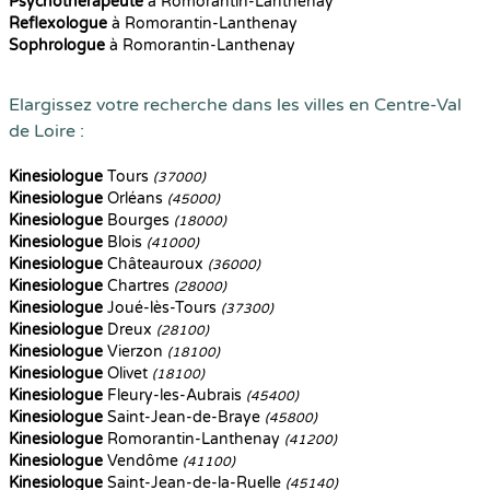
Psychothérapeute
à Romorantin-Lanthenay
Reflexologue
à Romorantin-Lanthenay
Sophrologue
à Romorantin-Lanthenay
Elargissez votre recherche dans les villes en Centre-Val
de Loire :
Kinesiologue
Tours
(37000)
Kinesiologue
Orléans
(45000)
Kinesiologue
Bourges
(18000)
Kinesiologue
Blois
(41000)
Kinesiologue
Châteauroux
(36000)
Kinesiologue
Chartres
(28000)
Kinesiologue
Joué-lès-Tours
(37300)
Kinesiologue
Dreux
(28100)
Kinesiologue
Vierzon
(18100)
Kinesiologue
Olivet
(18100)
Kinesiologue
Fleury-les-Aubrais
(45400)
Kinesiologue
Saint-Jean-de-Braye
(45800)
Kinesiologue
Romorantin-Lanthenay
(41200)
Kinesiologue
Vendôme
(41100)
Kinesiologue
Saint-Jean-de-la-Ruelle
(45140)