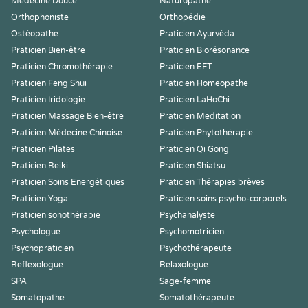
Médecine Douce
Naturopathe
Orthophoniste
Orthopédie
Ostéopathe
Praticien Ayurvéda
Praticien Bien-être
Praticien Biorésonance
Praticien Chromothérapie
Praticien EFT
Praticien Feng Shui
Praticien Homeopathe
Praticien Iridologie
Praticien LaHoChi
Praticien Massage Bien-être
Praticien Meditation
Praticien Médecine Chinoise
Praticien Phytothérapie
Praticien Pilates
Praticien Qi Gong
Praticien Reiki
Praticien Shiatsu
Praticien Soins Energétiques
Praticien Thérapies brèves
Praticien Yoga
Praticien soins psycho-corporels
Praticien sonothérapie
Psychanalyste
Psychologue
Psychomotricien
Psychopraticien
Psychothérapeute
Reflexologue
Relaxologue
SPA
Sage-femme
Somatopathe
Somatothérapeute