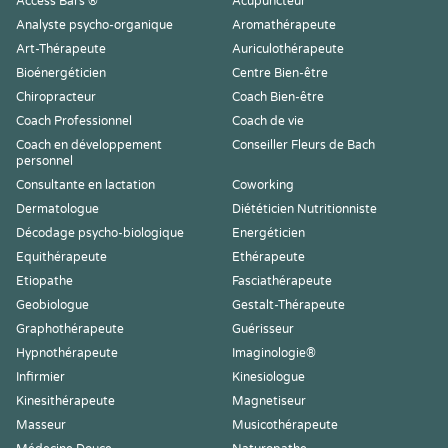
Access Bars ®
Acupuncteur
Analyste psycho-organique
Aromathérapeute
Art-Thérapeute
Auriculothérapeute
Bioénergéticien
Centre Bien-être
Chiropracteur
Coach Bien-être
Coach Professionnel
Coach de vie
Coach en développement
Conseiller Fleurs de Bach
personnel
Consultante en lactation
Coworking
Dermatologue
Diététicien Nutritionniste
Décodage psycho-biologique
Energéticien
Equithérapeute
Ethérapeute
Etiopathe
Fasciathérapeute
Geobiologue
Gestalt-Thérapeute
Graphothérapeute
Guérisseur
Hypnothérapeute
Imaginologie®
Infirmier
Kinesiologue
Kinesithérapeute
Magnetiseur
Masseur
Musicothérapeute