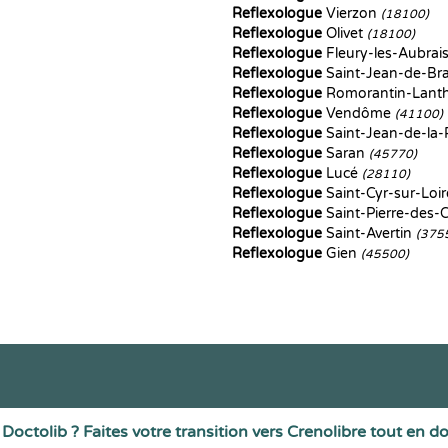
Reflexologue
Vierzon
(18100)
Reflexologue
Olivet
(18100)
Reflexologue
Fleury-les-Aubrai
Reflexologue
Saint-Jean-de-Br
Reflexologue
Romorantin-Lant
Reflexologue
Vendôme
(41100)
Reflexologue
Saint-Jean-de-la-
Reflexologue
Saran
(45770)
Reflexologue
Lucé
(28110)
Reflexologue
Saint-Cyr-sur-Loi
Reflexologue
Saint-Pierre-des-
Reflexologue
Saint-Avertin
(375
Reflexologue
Gien
(45500)
Doctolib ? Faites votre transition vers Crenolibre tout en d