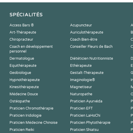
SPÉCIALITÉS
Access Bars ®
Acupuncteur
A
Art-Thérapeute
Auriculothérapeute
B
Chiropracteur
Coach Bien-être
C
Coach en développement
Conseiller Fleurs de Bach
C
personnel
Dermatologue
Diététicien Nutritionniste
D
Equithérapeute
Ethérapeute
E
Geobiologue
Gestalt-Thérapeute
G
Hypnothérapeute
Imaginologie®
I
Kinesithérapeute
Magnetiseur
M
Médecine Douce
Naturopathe
O
Ostéopathe
Praticien Ayurvéda
P
Praticien Chromothérapie
Praticien EFT
P
Praticien Iridologie
Praticien LaHoChi
P
Praticien Médecine Chinoise
Praticien Phytothérapie
P
Praticien Reiki
Praticien Shiatsu
P