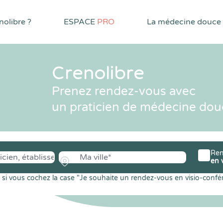
olibre ?
ESPACE
PRO
La médecine douce
Crenolibre
Prenez rendez-vous avec
un praticien de médecine dou
Ren
en 
si vous cochez la case "Je souhaite un rendez-vous en visio-confé