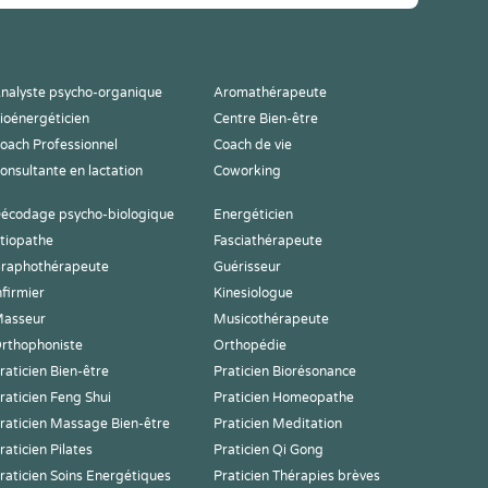
nalyste psycho-organique
Aromathérapeute
ioénergéticien
Centre Bien-être
oach Professionnel
Coach de vie
onsultante en lactation
Coworking
écodage psycho-biologique
Energéticien
tiopathe
Fasciathérapeute
raphothérapeute
Guérisseur
nfirmier
Kinesiologue
asseur
Musicothérapeute
rthophoniste
Orthopédie
raticien Bien-être
Praticien Biorésonance
raticien Feng Shui
Praticien Homeopathe
raticien Massage Bien-être
Praticien Meditation
raticien Pilates
Praticien Qi Gong
raticien Soins Energétiques
Praticien Thérapies brèves