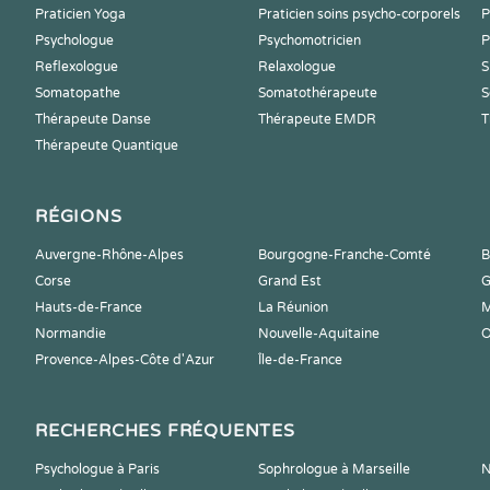
Praticien Yoga
Praticien soins psycho-corporels
P
Psychologue
Psychomotricien
P
Reflexologue
Relaxologue
S
Somatopathe
Somatothérapeute
S
Thérapeute Danse
Thérapeute EMDR
T
Thérapeute Quantique
RÉGIONS
Auvergne-Rhône-Alpes
Bourgogne-Franche-Comté
B
Corse
Grand Est
G
Hauts-de-France
La Réunion
M
Normandie
Nouvelle-Aquitaine
O
Provence-Alpes-Côte d'Azur
Île-de-France
RECHERCHES FRÉQUENTES
Psychologue à Paris
Sophrologue à Marseille
N