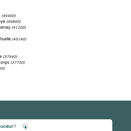
s
(45400)
aye
(45800)
henay
(41200)
Ruelle
(45140)
re
(37540)
Corps
(37700)
50)
ouceur !