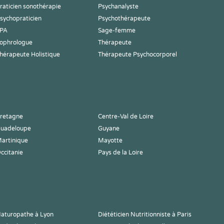
raticien sonothérapie
Psychanalyste
sychopraticien
Psychothérapeute
PA
Sage-femme
ophrologue
Thérapeute
hérapeute Holistique
Thérapeute Psychocorporel
retagne
Centre-Val de Loire
uadeloupe
Guyane
artinique
Mayotte
ccitanie
Pays de la Loire
aturopathe à Lyon
Diététicien Nutritionniste à Paris