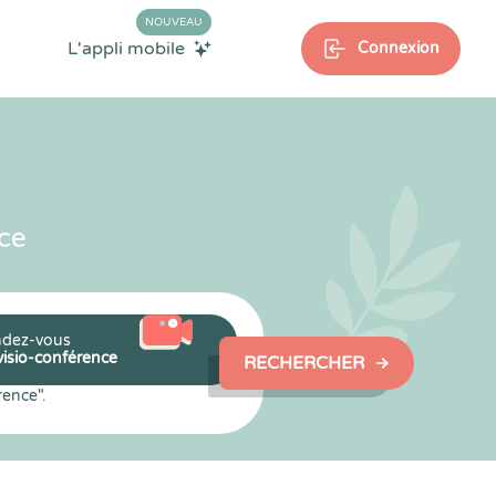
NOUVEAU
L'appli mobile
Connexion
ce
dez-vous
visio-conférence
RECHERCHER
rence".