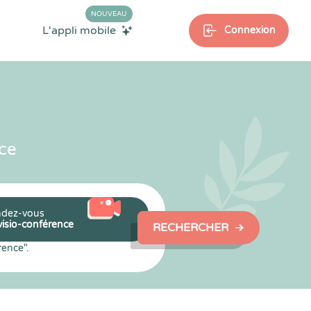
NOUVEAU
L'appli mobile
Connexion
ce
dez-vous
visio-conférence
RECHERCHER
rence".