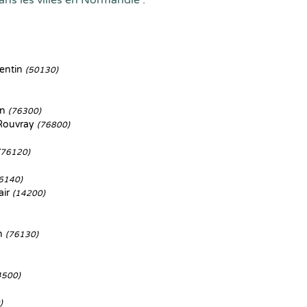
ans les villes en Normandie :
entin
(50130)
en
(76300)
-Rouvray
(76800)
(76120)
6140)
air
(14200)
n
(76130)
4500)
)