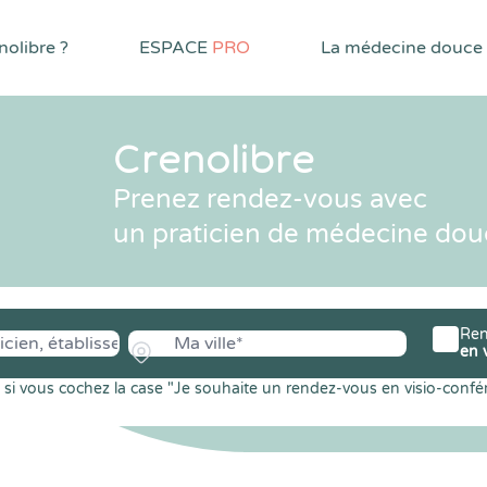
olibre ?
ESPACE
PRO
La médecine douce
Crenolibre
Prenez rendez-vous avec
un praticien de médecine dou
Ren
en 
si vous cochez la case "Je souhaite un rendez-vous en visio-confé