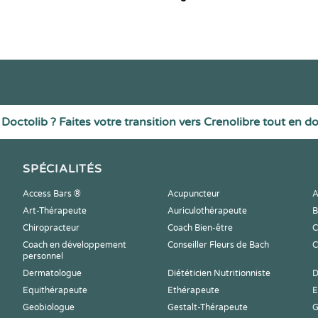
Doctolib ? Faites votre transition vers Crenolibre tout en d
SPÉCIALITÉS
Access Bars ®
Acupuncteur
A
Art-Thérapeute
Auriculothérapeute
B
Chiropracteur
Coach Bien-être
C
Coach en développement
Conseiller Fleurs de Bach
C
personnel
Dermatologue
Diététicien Nutritionniste
D
Equithérapeute
Ethérapeute
E
Geobiologue
Gestalt-Thérapeute
G