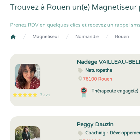
Trouvez à Rouen un(e) Magnetiseur 
Prenez RDV en quelques clics et recevez un rappel sms
Magnetiseur
Normandie
Rouen
Crenolibre
Nadège VAILLEAU-BE
Naturopathe
76100
Rouen
Thérapeute engagé(e) 
3 avis
5
1
5
3
Peggy Dauzin
Coaching - Développemen