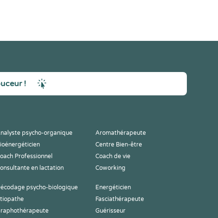
ouceur !
nalyste psycho-organique
Aromathérapeute
ioénergéticien
Centre Bien-être
oach Professionnel
Coach de vie
onsultante en lactation
Coworking
écodage psycho-biologique
Energéticien
tiopathe
Fasciathérapeute
raphothérapeute
Guérisseur