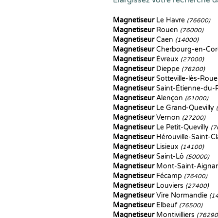
Elargissez votre recherche d
Magnetiseur
Le Havre
(76600)
Magnetiseur
Rouen
(76000)
Magnetiseur
Caen
(14000)
Magnetiseur
Cherbourg-en-Cor
Magnetiseur
Évreux
(27000)
Magnetiseur
Dieppe
(76200)
Magnetiseur
Sotteville-lès-Rou
Magnetiseur
Saint-Étienne-du
Magnetiseur
Alençon
(61000)
Magnetiseur
Le Grand-Quevilly
Magnetiseur
Vernon
(27200)
Magnetiseur
Le Petit-Quevilly
(7
Magnetiseur
Hérouville-Saint-Cl
Magnetiseur
Lisieux
(14100)
Magnetiseur
Saint-Lô
(50000)
Magnetiseur
Mont-Saint-Aigna
Magnetiseur
Fécamp
(76400)
Magnetiseur
Louviers
(27400)
Magnetiseur
Vire Normandie
(1
Magnetiseur
Elbeuf
(76500)
Magnetiseur
Montivilliers
(76290