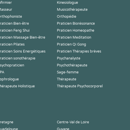
nfirmier
Kinesiologue
asseur
Musicothérapeute
rthophoniste
Orthopédie
raticien Bien-être
Praticien Biorésonance
raticien Feng Shui
Praticien Homeopathe
raticien Massage Bien-être
Praticien Meditation
raticien Pilates
Praticien Qi Gong
raticien Soins Energétiques
Praticien Thérapies brèves
raticien sonothérapie
Psychanalyste
sychopraticien
Psychothérapeute
PA
Sage-femme
ophrologue
Thérapeute
hérapeute Holistique
Thérapeute Psychocorporel
retagne
Centre-Val de Loire
uadeloupe
Guyane