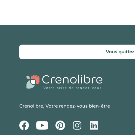
Vous quittez 
Crenolibre
, Votre rendez-vous bien-être
Youtube
Facebook
Pintereset
Instagram
LinkedIn