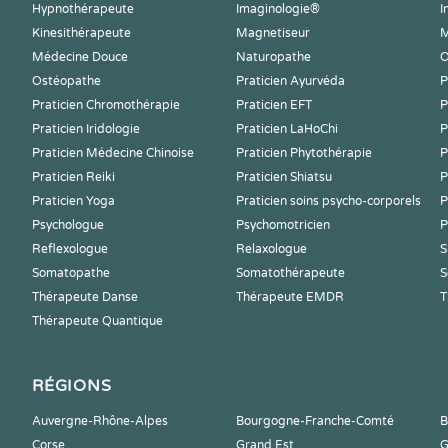
Hypnothérapeute
Imaginologie®
I
Kinesithérapeute
Magnetiseur
M
Médecine Douce
Naturopathe
O
Ostéopathe
Praticien Ayurvéda
P
Praticien Chromothérapie
Praticien EFT
P
Praticien Iridologie
Praticien LaHoChi
P
Praticien Médecine Chinoise
Praticien Phytothérapie
P
Praticien Reiki
Praticien Shiatsu
P
Praticien Yoga
Praticien soins psycho-corporels
P
Psychologue
Psychomotricien
P
Reflexologue
Relaxologue
S
Somatopathe
Somatothérapeute
S
Thérapeute Danse
Thérapeute EMDR
T
Thérapeute Quantique
RÉGIONS
Auvergne-Rhône-Alpes
Bourgogne-Franche-Comté
B
Corse
Grand Est
G