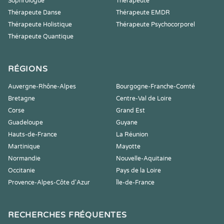
Sophrologue
Thérapeute
Thérapeute Danse
Thérapeute EMDR
Thérapeute Holistique
Thérapeute Psychocorporel
Thérapeute Quantique
RÉGIONS
Auvergne-Rhône-Alpes
Bourgogne-Franche-Comté
Bretagne
Centre-Val de Loire
Corse
Grand Est
Guadeloupe
Guyane
Hauts-de-France
La Réunion
Martinique
Mayotte
Normandie
Nouvelle-Aquitaine
Occitanie
Pays de la Loire
Provence-Alpes-Côte d'Azur
Île-de-France
RECHERCHES FRÉQUENTES