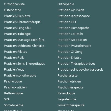
Orthophoniste
Orthopédie
Ostéopathe
Praticien Ayurvéda
Praticien Bien-être
Praticien Biorésonance
Praticien Chromothérapie
Praticien EFT
Praticien Feng Shui
Praticien Homeopathe
Praticien Iridologie
Praticien LaHoChi
Praticien Massage Bien-être
Praticien Meditation
Praticien Médecine Chinoise
Praticien Phytothérapie
Praticien Pilates
Praticien Qi Gong
Praticien Reiki
Praticien Shiatsu
Praticien Soins Energétiques
Praticien Thérapies brèves
Praticien Yoga
Praticien soins psycho-corporels
Praticien sonothérapie
Psychanalyste
Psychologue
Psychomotricien
Psychopraticien
Psychothérapeute
Reflexologue
Relaxologue
SPA
Sage-femme
Somatopathe
Somatothérapeute