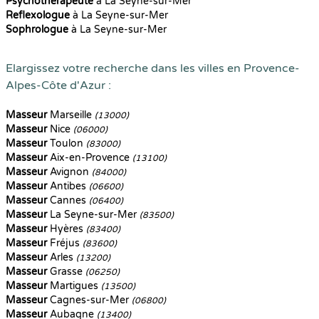
Psychothérapeute
à La Seyne-sur-Mer
Reflexologue
à La Seyne-sur-Mer
Sophrologue
à La Seyne-sur-Mer
Elargissez votre recherche dans les villes en Provence-
Alpes-Côte d'Azur :
Masseur
Marseille
(13000)
Masseur
Nice
(06000)
Masseur
Toulon
(83000)
Masseur
Aix-en-Provence
(13100)
Masseur
Avignon
(84000)
Masseur
Antibes
(06600)
Masseur
Cannes
(06400)
Masseur
La Seyne-sur-Mer
(83500)
Masseur
Hyères
(83400)
Masseur
Fréjus
(83600)
Masseur
Arles
(13200)
Masseur
Grasse
(06250)
Masseur
Martigues
(13500)
Masseur
Cagnes-sur-Mer
(06800)
Masseur
Aubagne
(13400)