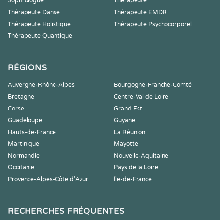
Sophrologue
Thérapeute
Thérapeute Danse
Thérapeute EMDR
Thérapeute Holistique
Thérapeute Psychocorporel
Thérapeute Quantique
RÉGIONS
Auvergne-Rhône-Alpes
Bourgogne-Franche-Comté
Bretagne
Centre-Val de Loire
Corse
Grand Est
Guadeloupe
Guyane
Hauts-de-France
La Réunion
Martinique
Mayotte
Normandie
Nouvelle-Aquitaine
Occitanie
Pays de la Loire
Provence-Alpes-Côte d'Azur
Île-de-France
RECHERCHES FRÉQUENTES