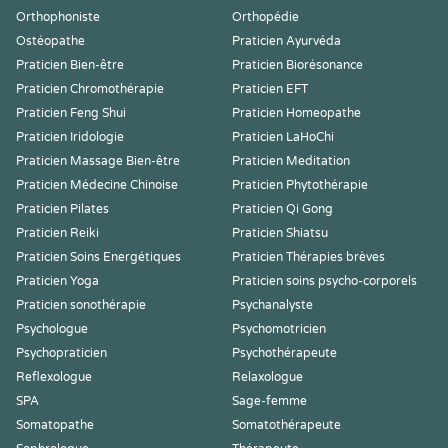
Orthophoniste
Orthopédie
Ostéopathe
Praticien Ayurvéda
Praticien Bien-être
Praticien Biorésonance
Praticien Chromothérapie
Praticien EFT
Praticien Feng Shui
Praticien Homeopathe
Praticien Iridologie
Praticien LaHoChi
Praticien Massage Bien-être
Praticien Meditation
Praticien Médecine Chinoise
Praticien Phytothérapie
Praticien Pilates
Praticien Qi Gong
Praticien Reiki
Praticien Shiatsu
Praticien Soins Energétiques
Praticien Thérapies brèves
Praticien Yoga
Praticien soins psycho-corporels
Praticien sonothérapie
Psychanalyste
Psychologue
Psychomotricien
Psychopraticien
Psychothérapeute
Reflexologue
Relaxologue
SPA
Sage-femme
Somatopathe
Somatothérapeute