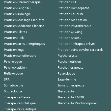
Praticien Chromothérapie
Praticien EFT
Praticien Feng Shui
Praticien Homeopathe
Praticien Iridologie
Praticien LaHoChi
Praticien Massage Bien-être
Praticien Meditation
Praticien Médecine Chinoise
Praticien Phytothérapie
Praticien Pilates
Praticien Qi Gong
Praticien Reiki
Praticien Shiatsu
Praticien Soins Energétiques
Praticien Thérapies brèves
Praticien Yoga
Praticien soins psycho-corporels
Praticien sonothérapie
Psychanalyste
Psychologue
Psychomotricien
Psychopraticien
Psychothérapeute
Reflexologue
Relaxologue
SPA
Sage-femme
Somatopathe
Somatothérapeute
Sophrologue
Thérapeute
Thérapeute Danse
Thérapeute EMDR
Thérapeute Holistique
Thérapeute Psychocorporel
Thérapeute Quantique