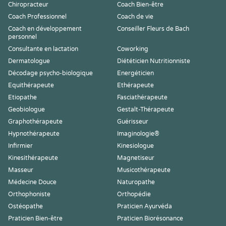
Chiropracteur
Coach Bien-être
Coach Professionnel
Coach de vie
Coach en développement
Conseiller Fleurs de Bach
personnel
Consultante en lactation
Coworking
Dermatologue
Diététicien Nutritionniste
Décodage psycho-biologique
Energéticien
Equithérapeute
Ethérapeute
Etiopathe
Fasciathérapeute
Geobiologue
Gestalt-Thérapeute
Graphothérapeute
Guérisseur
Hypnothérapeute
Imaginologie®
Infirmier
Kinesiologue
Kinesithérapeute
Magnetiseur
Masseur
Musicothérapeute
Médecine Douce
Naturopathe
Orthophoniste
Orthopédie
Ostéopathe
Praticien Ayurvéda
Praticien Bien-être
Praticien Biorésonance