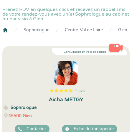
Prenez RDV en quelques clics et recevez un rappel sms
de votre rendez-vous avec un(e) Sophrologue au cabinet
ou par visio à Gien
Sophrologue
Centre-Val de Loire
Gien
Crenolibre
Consultation en visio disponible
4 avis
5
1
5
4
Aicha METGY
Sophrologue
45500
Gien
Contacter
Fiche du thérapeute