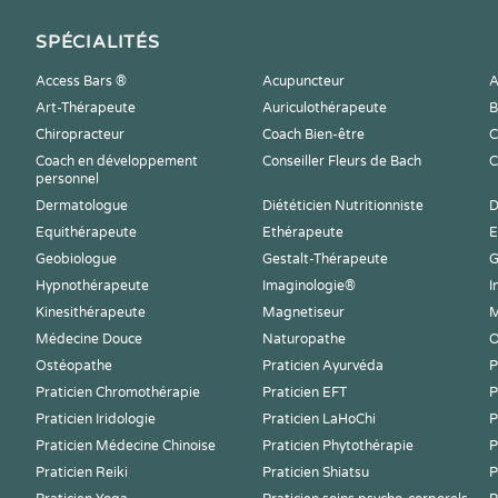
SPÉCIALITÉS
Access Bars ®
Acupuncteur
A
Art-Thérapeute
Auriculothérapeute
B
Chiropracteur
Coach Bien-être
C
Coach en développement
Conseiller Fleurs de Bach
C
personnel
Dermatologue
Diététicien Nutritionniste
D
Equithérapeute
Ethérapeute
E
Geobiologue
Gestalt-Thérapeute
G
Hypnothérapeute
Imaginologie®
I
Kinesithérapeute
Magnetiseur
M
Médecine Douce
Naturopathe
O
Ostéopathe
Praticien Ayurvéda
P
Praticien Chromothérapie
Praticien EFT
P
Praticien Iridologie
Praticien LaHoChi
P
Praticien Médecine Chinoise
Praticien Phytothérapie
P
Praticien Reiki
Praticien Shiatsu
P