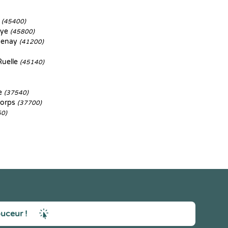
s
(45400)
aye
(45800)
henay
(41200)
Ruelle
(45140)
re
(37540)
Corps
(37700)
50)
ouceur !