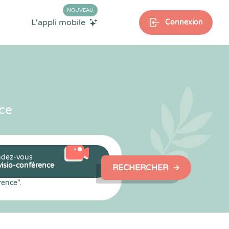
NOUVEAU
L'appli mobile
Connexion
ce
dez-vous
visio-conférence
RECHERCHER
rence".