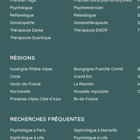
Praticien Yoga
Praticien soins psycho-corporels
P
Psychologue
Psychomotricien
P
Reflexologue
Relaxologue
S
Somatopathe
Somatothérapeute
S
Thérapeute Danse
Thérapeute EMDR
T
Thérapeute Quantique
RÉGIONS
Auvergne-Rhône-Alpes
Bourgogne-Franche-Comté
B
Corse
Grand Est
G
Hauts-de-France
La Réunion
M
Normandie
Nouvelle-Aquitaine
O
Provence-Alpes-Côte d'Azur
Île-de-France
RECHERCHES FRÉQUENTES
Psychologue à Paris
Sophrologue à Marseille
N
Sophrologue à Lille
Psychologue à Lille
K