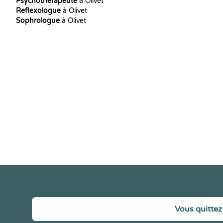
Psychothérapeute
à Olivet
Reflexologue
à Olivet
Sophrologue
à Olivet
Vous quittez 