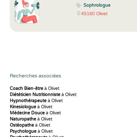
Sophrologue
45160
Olivet
Recherches associées
Coach Bien-être
à Olivet
Diététicien Nutritionniste
à Olivet
Hypnothérapeute
à Olivet
Kinesiologue
à Olivet
Médecine Douce
à Olivet
Naturopathe
à Olivet
Ostéopathe
à Olivet
Psychologue
à Olivet