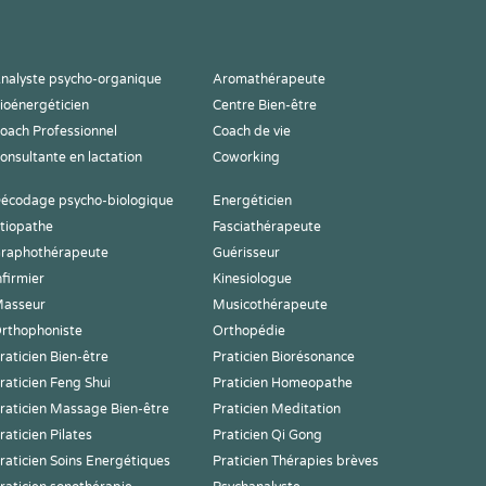
nalyste psycho-organique
Aromathérapeute
ioénergéticien
Centre Bien-être
oach Professionnel
Coach de vie
onsultante en lactation
Coworking
écodage psycho-biologique
Energéticien
tiopathe
Fasciathérapeute
raphothérapeute
Guérisseur
nfirmier
Kinesiologue
asseur
Musicothérapeute
rthophoniste
Orthopédie
raticien Bien-être
Praticien Biorésonance
raticien Feng Shui
Praticien Homeopathe
raticien Massage Bien-être
Praticien Meditation
raticien Pilates
Praticien Qi Gong
raticien Soins Energétiques
Praticien Thérapies brèves