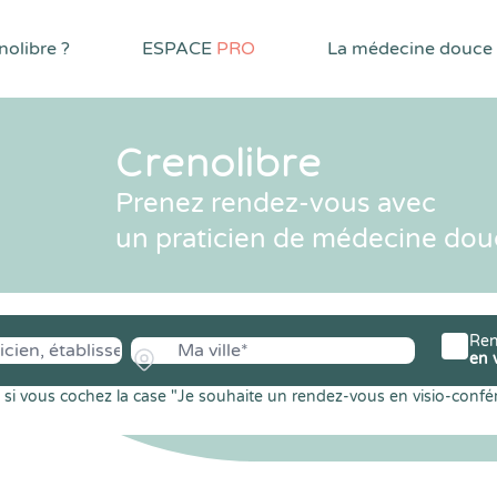
olibre ?
ESPACE
PRO
La médecine douce
Crenolibre
Prenez rendez-vous avec
un praticien de médecine dou
Ren
en 
si vous cochez la case "Je souhaite un rendez-vous en visio-confé