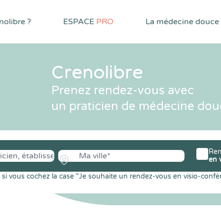
olibre ?
ESPACE
PRO
La médecine douce
Crenolibre
Prenez rendez-vous avec
un praticien de médecine dou
Ren
en 
si vous cochez la case "Je souhaite un rendez-vous en visio-confé