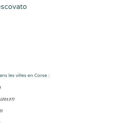
escovato
ns les villes en Corse :
)
o
(20137)
0)