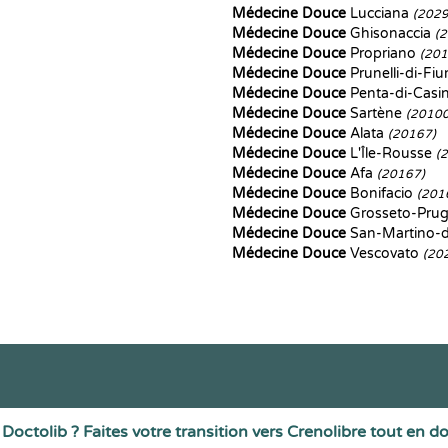
Médecine Douce
Lucciana
(2029
Médecine Douce
Ghisonaccia
(
Médecine Douce
Propriano
(201
Médecine Douce
Prunelli-di-F
Médecine Douce
Penta-di-Casi
Médecine Douce
Sartène
(20100
Médecine Douce
Alata
(20167)
Médecine Douce
L'Île-Rousse
(
Médecine Douce
Afa
(20167)
Médecine Douce
Bonifacio
(201
Médecine Douce
Grosseto-Pru
Médecine Douce
San-Martino-d
Médecine Douce
Vescovato
(20
Doctolib ? Faites votre transition vers Crenolibre tout en d