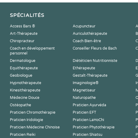
SPÉCIALITÉS
Access Bars ®
Acupuncteur
A
Art-Thérapeute
Auriculothérapeute
B
Chiropracteur
Coach Bien-être
C
Coach en développement
Conseiller Fleurs de Bach
C
personnel
Dermatologue
Diététicien Nutritionniste
D
Equithérapeute
Ethérapeute
E
Geobiologue
Gestalt-Thérapeute
G
Hypnothérapeute
Imaginologie®
I
Kinesithérapeute
Magnetiseur
M
Médecine Douce
Naturopathe
O
Ostéopathe
Praticien Ayurvéda
P
Praticien Chromothérapie
Praticien EFT
P
Praticien Iridologie
Praticien LaHoChi
P
Praticien Médecine Chinoise
Praticien Phytothérapie
P
Praticien Reiki
Praticien Shiatsu
P