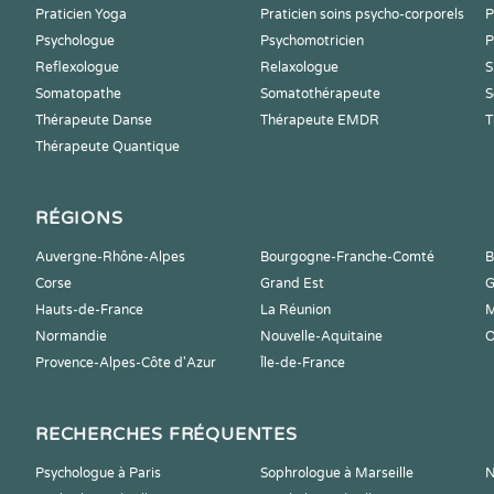
Praticien Yoga
Praticien soins psycho-corporels
P
Psychologue
Psychomotricien
P
Reflexologue
Relaxologue
S
Somatopathe
Somatothérapeute
S
Thérapeute Danse
Thérapeute EMDR
T
Thérapeute Quantique
RÉGIONS
Auvergne-Rhône-Alpes
Bourgogne-Franche-Comté
B
Corse
Grand Est
G
Hauts-de-France
La Réunion
M
Normandie
Nouvelle-Aquitaine
O
Provence-Alpes-Côte d'Azur
Île-de-France
RECHERCHES FRÉQUENTES
Psychologue à Paris
Sophrologue à Marseille
N