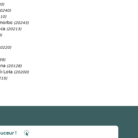
0)
20240)
10)
iumorbo
(20243)
nca
(20213)
)
20220)
69)
gna
(20128)
i-Lota
(20200)
215)
ouceur !