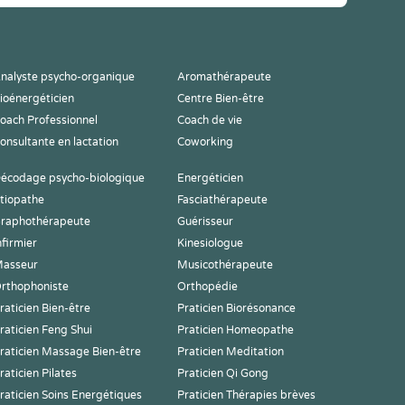
nalyste psycho-organique
Aromathérapeute
ioénergéticien
Centre Bien-être
oach Professionnel
Coach de vie
onsultante en lactation
Coworking
écodage psycho-biologique
Energéticien
tiopathe
Fasciathérapeute
raphothérapeute
Guérisseur
nfirmier
Kinesiologue
asseur
Musicothérapeute
rthophoniste
Orthopédie
raticien Bien-être
Praticien Biorésonance
raticien Feng Shui
Praticien Homeopathe
raticien Massage Bien-être
Praticien Meditation
raticien Pilates
Praticien Qi Gong
raticien Soins Energétiques
Praticien Thérapies brèves