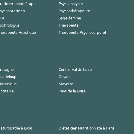
raticien sonothérapie
Psychanalyste
sychopraticien
Psychothérapeute
PA
Sage-femme
ophrologue
Thérapeute
hérapeute Holistique
Thérapeute Psychocorporel
retagne
Centre-Val de Loire
uadeloupe
Guyane
artinique
Mayotte
ccitanie
Pays de la Loire
aturopathe à Lyon
Diététicien Nutritionniste à Paris