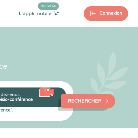
NOUVEAU
L'appli mobile
Connexion
ce
dez-vous
visio-conférence
RECHERCHER
rence".