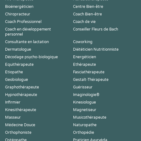
Bioénergéticien
Centre Bien-être
Chiropracteur
Coach Bien-être
Coach Professionnel
Coach de vie
Coach en développement
Conseiller Fleurs de Bach
personnel
Consultante en lactation
Coworking
Dermatologue
Diététicien Nutritionniste
Décodage psycho-biologique
Energéticien
Equithérapeute
Ethérapeute
Etiopathe
Fasciathérapeute
Geobiologue
Gestalt-Thérapeute
Graphothérapeute
Guérisseur
Hypnothérapeute
Imaginologie®
Infirmier
Kinesiologue
Kinesithérapeute
Magnetiseur
Masseur
Musicothérapeute
Médecine Douce
Naturopathe
Orthophoniste
Orthopédie
Ostéopathe
Praticien Ayurvéda