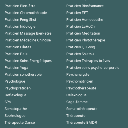
Praticien Bien-être
Praticien Biorésonance
Praticien Chromothérapie
Praticien EFT
Praticien Feng Shui
Praticien Homeopathe
Praticien Iridologie
Praticien LaHoChi
Praticien Massage Bien-être
Praticien Meditation
Praticien Médecine Chinoise
Praticien Phytothérapie
Praticien Pilates
Praticien Qi Gong
Praticien Reiki
Praticien Shiatsu
Praticien Soins Energétiques
Praticien Thérapies brèves
Praticien Yoga
Praticien soins psycho-corporels
Praticien sonothérapie
Psychanalyste
Psychologue
Psychomotricien
Psychopraticien
Psychothérapeute
Reflexologue
Relaxologue
SPA
Sage-femme
Somatopathe
Somatothérapeute
Sophrologue
Thérapeute
Thérapeute Danse
Thérapeute EMDR