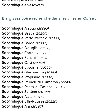
Reflexologue
à Vescovato
Sophrologue
à Vescovato
Elargissez votre recherche dans les villes en Corse :
Sophrologue
Ajaccio
(20000)
Sophrologue
Bastia
(20200)
Sophrologue
Porto-Vecchio
(20137)
Sophrologue
Borgo
(20290)
Sophrologue
Biguglia
(20620)
Sophrologue
Corte
(20250)
Sophrologue
Furiani
(20600)
Sophrologue
Calvi
(20260)
Sophrologue
Lucciana
(20290)
Sophrologue
Ghisonaccia
(20240)
Sophrologue
Propriano
(20110)
Sophrologue
Prunelli-di-Fiumorbo
(20243)
Sophrologue
Penta-di-Casinca
(20213)
Sophrologue
Sartène
(20100)
Sophrologue
Alata
(20167)
Sophrologue
L'Île-Rousse
(20220)
Sophrologue
Afa
(20167)