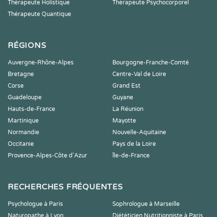
Thérapeute Holistique
Thérapeute Psychocorporel
Thérapeute Quantique
RÉGIONS
Auvergne-Rhône-Alpes
Bourgogne-Franche-Comté
Bretagne
Centre-Val de Loire
Corse
Grand Est
Guadeloupe
Guyane
Hauts-de-France
La Réunion
Martinique
Mayotte
Normandie
Nouvelle-Aquitaine
Occitanie
Pays de la Loire
Provence-Alpes-Côte d'Azur
Île-de-France
RECHERCHES FRÉQUENTES
Psychologue à Paris
Sophrologue à Marseille
Naturopathe à Lyon
Diététicien Nutritionniste à Paris