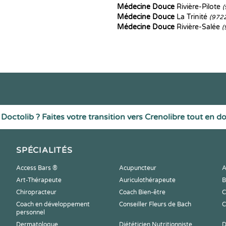
Médecine Douce
Rivière-Pilote
(
Médecine Douce
La Trinité
(972
Médecine Douce
Rivière-Salée
(
Doctolib ? Faites votre transition vers Crenolibre tout en d
SPÉCIALITÉS
Access Bars ®
Acupuncteur
A
Art-Thérapeute
Auriculothérapeute
B
Chiropracteur
Coach Bien-être
C
Coach en développement
Conseiller Fleurs de Bach
C
personnel
Dermatologue
Diététicien Nutritionniste
D