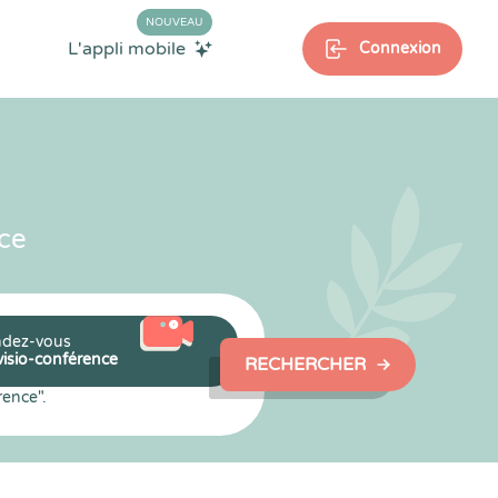
NOUVEAU
L'appli mobile
Connexion
ce
dez-vous
visio-conférence
RECHERCHER
rence".