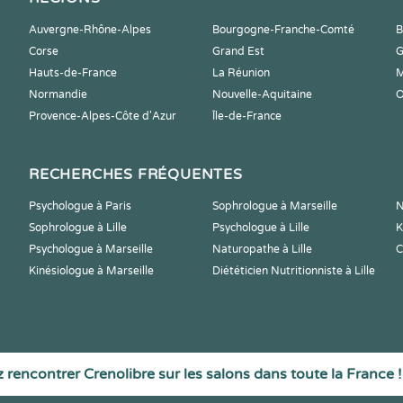
Auvergne-Rhône-Alpes
Bourgogne-Franche-Comté
B
Corse
Grand Est
G
Hauts-de-France
La Réunion
M
Normandie
Nouvelle-Aquitaine
O
Provence-Alpes-Côte d'Azur
Île-de-France
RECHERCHES FRÉQUENTES
Psychologue à Paris
Sophrologue à Marseille
N
Sophrologue à Lille
Psychologue à Lille
K
Psychologue à Marseille
Naturopathe à Lille
C
Kinésiologue à Marseille
Diététicien Nutritionniste à Lille
 rencontrer Crenolibre sur les salons dans toute la France !