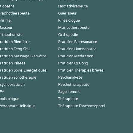
tiopathe
Fasciathérapeute
raphothérapeute
Guérisseur
nfirmier
Kinesiologue
asseur
Musicothérapeute
rthophoniste
Orthopédie
raticien Bien-être
Praticien Biorésonance
raticien Feng Shui
Praticien Homeopathe
raticien Massage Bien-être
Praticien Meditation
raticien Pilates
Praticien Qi Gong
raticien Soins Energétiques
Praticien Thérapies brèves
raticien sonothérapie
Psychanalyste
sychopraticien
Psychothérapeute
PA
Sage-femme
ophrologue
Thérapeute
hérapeute Holistique
Thérapeute Psychocorporel