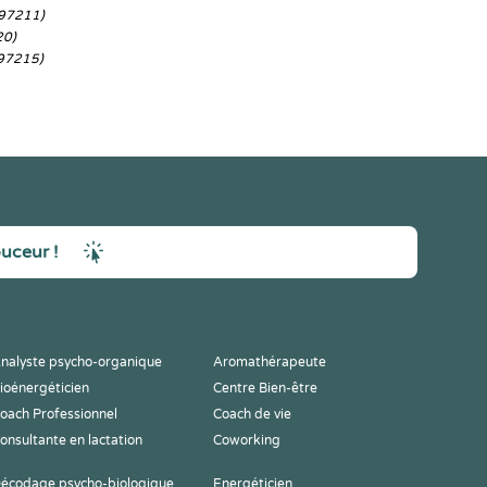
97211)
20)
97215)
ouceur !
nalyste psycho-organique
Aromathérapeute
ioénergéticien
Centre Bien-être
oach Professionnel
Coach de vie
onsultante en lactation
Coworking
écodage psycho-biologique
Energéticien