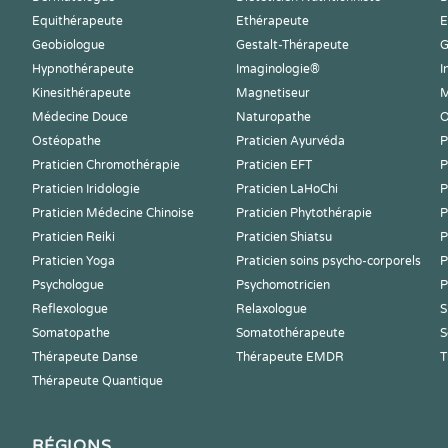
Equithérapeute
Ethérapeute
E
Geobiologue
Gestalt-Thérapeute
G
Hypnothérapeute
Imaginologie®
I
Kinesithérapeute
Magnetiseur
M
Médecine Douce
Naturopathe
O
Ostéopathe
Praticien Ayurvéda
P
Praticien Chromothérapie
Praticien EFT
P
Praticien Iridologie
Praticien LaHoChi
P
Praticien Médecine Chinoise
Praticien Phytothérapie
P
Praticien Reiki
Praticien Shiatsu
P
Praticien Yoga
Praticien soins psycho-corporels
P
Psychologue
Psychomotricien
P
Reflexologue
Relaxologue
S
Somatopathe
Somatothérapeute
S
Thérapeute Danse
Thérapeute EMDR
T
Thérapeute Quantique
RÉGIONS