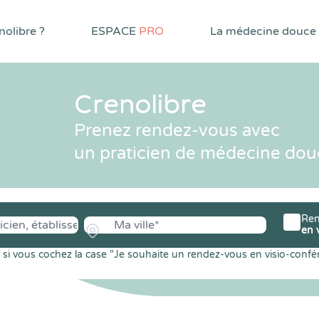
olibre ?
ESPACE
PRO
La médecine douce
Crenolibre
Prenez rendez-vous avec
un praticien de médecine dou
Ren
en 
si vous cochez la case "Je souhaite un rendez-vous en visio-confé