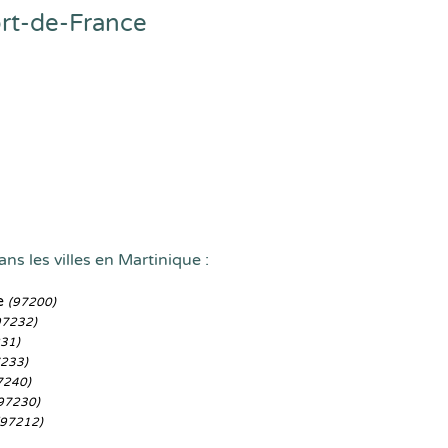
rt-de-France
ns les villes en Martinique :
ce
(97200)
97232)
31)
7233)
7240)
97230)
(97212)