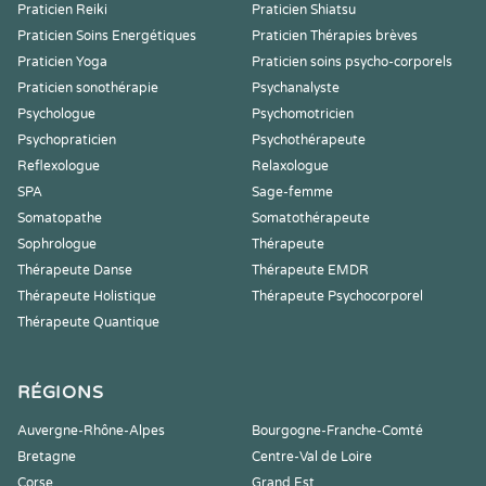
Praticien Reiki
Praticien Shiatsu
Praticien Soins Energétiques
Praticien Thérapies brèves
Praticien Yoga
Praticien soins psycho-corporels
Praticien sonothérapie
Psychanalyste
Psychologue
Psychomotricien
Psychopraticien
Psychothérapeute
Reflexologue
Relaxologue
SPA
Sage-femme
Somatopathe
Somatothérapeute
Sophrologue
Thérapeute
Thérapeute Danse
Thérapeute EMDR
Thérapeute Holistique
Thérapeute Psychocorporel
Thérapeute Quantique
RÉGIONS
Auvergne-Rhône-Alpes
Bourgogne-Franche-Comté
Bretagne
Centre-Val de Loire
Corse
Grand Est