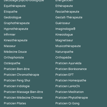
Décodage psycho-biologique
Energéticien
Equithérapeute
Ethérapeute
Etiopathe
Fasciathérapeute
Geobiologue
Gestalt-Thérapeute
Graphothérapeute
Guérisseur
Hypnothérapeute
Imaginologie®
Infirmier
Kinesiologue
Kinesithérapeute
Magnetiseur
Masseur
Musicothérapeute
Médecine Douce
Naturopathe
Orthophoniste
Orthopédie
Ostéopathe
Praticien Ayurvéda
Praticien Bien-être
Praticien Biorésonance
Praticien Chromothérapie
Praticien EFT
Praticien Feng Shui
Praticien Homeopathe
Praticien Iridologie
Praticien LaHoChi
Praticien Massage Bien-être
Praticien Meditation
Praticien Médecine Chinoise
Praticien Phytothérapie
Praticien Pilates
Praticien Qi Gong