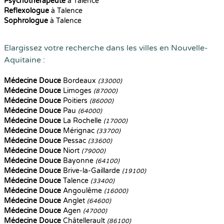
Psychothérapeute
à Talence
Reflexologue
à Talence
Sophrologue
à Talence
Elargissez votre recherche dans les villes en Nouvelle-
Aquitaine :
Médecine Douce
Bordeaux
(33000)
Médecine Douce
Limoges
(87000)
Médecine Douce
Poitiers
(86000)
Médecine Douce
Pau
(64000)
Médecine Douce
La Rochelle
(17000)
Médecine Douce
Mérignac
(33700)
Médecine Douce
Pessac
(33600)
Médecine Douce
Niort
(79000)
Médecine Douce
Bayonne
(64100)
Médecine Douce
Brive-la-Gaillarde
(19100)
Médecine Douce
Talence
(33400)
Médecine Douce
Angoulême
(16000)
Médecine Douce
Anglet
(64600)
Médecine Douce
Agen
(47000)
Médecine Douce
Châtellerault
(86100)