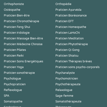
Orthophoniste
Orthopédie
Ostéopathe
Praticien Ayurvéda
Praticien Bien-être
Praticien Biorésonance
Praticien Chromothérapie
Praticien EFT
Praticien Feng Shui
Praticien Homeopathe
Praticien Iridologie
Praticien LaHoChi
Praticien Massage Bien-être
Praticien Meditation
Praticien Médecine Chinoise
Praticien Phytothérapie
Praticien Pilates
Praticien Qi Gong
Praticien Reiki
Praticien Shiatsu
Praticien Soins Energétiques
Praticien Thérapies brèves
Praticien Yoga
Praticien soins psycho-corporels
Praticien sonothérapie
Psychanalyste
Psychologue
Psychomotricien
Psychopraticien
Psychothérapeute
Reflexologue
Relaxologue
SPA
Sage-femme
Somatopathe
Somatothérapeute