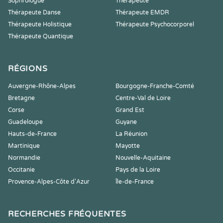
Sophrologue
Thérapeute
Thérapeute Danse
Thérapeute EMDR
Thérapeute Holistique
Thérapeute Psychocorporel
Thérapeute Quantique
RÉGIONS
Auvergne-Rhône-Alpes
Bourgogne-Franche-Comté
Bretagne
Centre-Val de Loire
Corse
Grand Est
Guadeloupe
Guyane
Hauts-de-France
La Réunion
Martinique
Mayotte
Normandie
Nouvelle-Aquitaine
Occitanie
Pays de la Loire
Provence-Alpes-Côte d'Azur
Île-de-France
RECHERCHES FRÉQUENTES