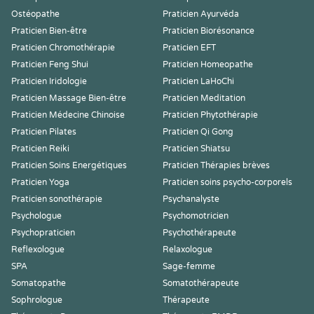
Ostéopathe
Praticien Ayurvéda
Praticien Bien-être
Praticien Biorésonance
Praticien Chromothérapie
Praticien EFT
Praticien Feng Shui
Praticien Homeopathe
Praticien Iridologie
Praticien LaHoChi
Praticien Massage Bien-être
Praticien Meditation
Praticien Médecine Chinoise
Praticien Phytothérapie
Praticien Pilates
Praticien Qi Gong
Praticien Reiki
Praticien Shiatsu
Praticien Soins Energétiques
Praticien Thérapies brèves
Praticien Yoga
Praticien soins psycho-corporels
Praticien sonothérapie
Psychanalyste
Psychologue
Psychomotricien
Psychopraticien
Psychothérapeute
Reflexologue
Relaxologue
SPA
Sage-femme
Somatopathe
Somatothérapeute
Sophrologue
Thérapeute