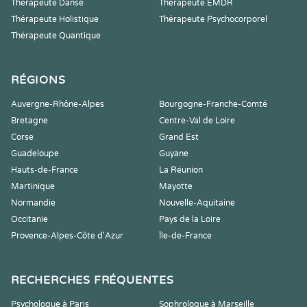
Thérapeute Danse
Thérapeute EMDR
Thérapeute Holistique
Thérapeute Psychocorporel
Thérapeute Quantique
RÉGIONS
Auvergne-Rhône-Alpes
Bourgogne-Franche-Comté
Bretagne
Centre-Val de Loire
Corse
Grand Est
Guadeloupe
Guyane
Hauts-de-France
La Réunion
Martinique
Mayotte
Normandie
Nouvelle-Aquitaine
Occitanie
Pays de la Loire
Provence-Alpes-Côte d'Azur
Île-de-France
RECHERCHES FRÉQUENTES
Psychologue à Paris
Sophrologue à Marseille