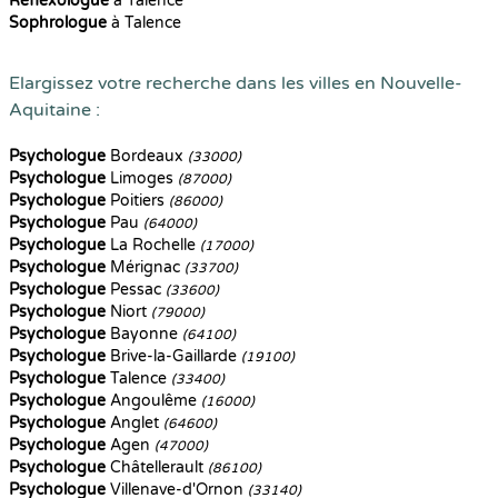
Reflexologue
à Talence
Sophrologue
à Talence
Elargissez votre recherche dans les villes en Nouvelle-
Aquitaine :
Psychologue
Bordeaux
(33000)
Psychologue
Limoges
(87000)
Psychologue
Poitiers
(86000)
Psychologue
Pau
(64000)
Psychologue
La Rochelle
(17000)
Psychologue
Mérignac
(33700)
Psychologue
Pessac
(33600)
Psychologue
Niort
(79000)
Psychologue
Bayonne
(64100)
Psychologue
Brive-la-Gaillarde
(19100)
Psychologue
Talence
(33400)
Psychologue
Angoulême
(16000)
Psychologue
Anglet
(64600)
Psychologue
Agen
(47000)
Psychologue
Châtellerault
(86100)
Psychologue
Villenave-d'Ornon
(33140)