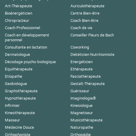
Art-Thérapeute
Auriculothérapeute
Bioénergéticien
Centre Bien-être
Chiropracteur
Coach Bien-être
Coach Professionnel
Coach de vie
Coach en développement
Conseiller Fleurs de Bach
personnel
Consultante en lactation
Coworking
Dermatologue
Diététicien Nutritionniste
Décodage psycho-biologique
Energéticien
Equithérapeute
Ethérapeute
Etiopathe
Fasciathérapeute
Geobiologue
Gestalt-Thérapeute
Graphothérapeute
Guérisseur
Hypnothérapeute
Imaginologie®
Infirmier
Kinesiologue
Kinesithérapeute
Magnetiseur
Masseur
Musicothérapeute
Médecine Douce
Naturopathe
Orthophoniste
Orthopédie