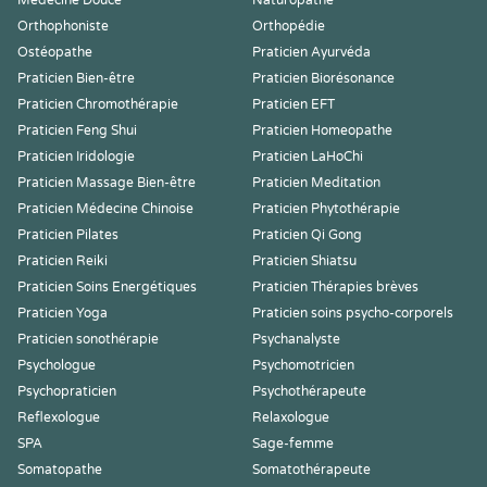
Médecine Douce
Naturopathe
Orthophoniste
Orthopédie
Ostéopathe
Praticien Ayurvéda
Praticien Bien-être
Praticien Biorésonance
Praticien Chromothérapie
Praticien EFT
Praticien Feng Shui
Praticien Homeopathe
Praticien Iridologie
Praticien LaHoChi
Praticien Massage Bien-être
Praticien Meditation
Praticien Médecine Chinoise
Praticien Phytothérapie
Praticien Pilates
Praticien Qi Gong
Praticien Reiki
Praticien Shiatsu
Praticien Soins Energétiques
Praticien Thérapies brèves
Praticien Yoga
Praticien soins psycho-corporels
Praticien sonothérapie
Psychanalyste
Psychologue
Psychomotricien
Psychopraticien
Psychothérapeute
Reflexologue
Relaxologue
SPA
Sage-femme
Somatopathe
Somatothérapeute