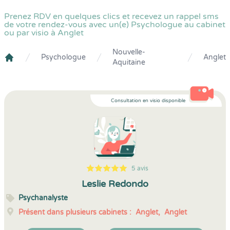
Prenez RDV en quelques clics et recevez un rappel sms
de votre rendez-vous avec un(e) Psychologue au cabinet
ou par visio à Anglet
Nouvelle-
Psychologue
Anglet
Aquitaine
Crenolibre
Consultation en visio disponible
5 avis
5
1
5
5
Leslie Redondo
Psychanalyste
Présent dans plusieurs cabinets :
Anglet,
Anglet