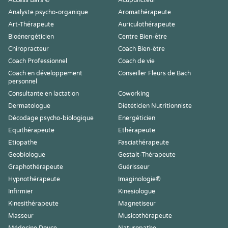
Access Bars ®
Acupuncteur
Analyste psycho-organique
Aromathérapeute
Art-Thérapeute
Auriculothérapeute
Bioénergéticien
Centre Bien-être
Chiropracteur
Coach Bien-être
Coach Professionnel
Coach de vie
Coach en développement
Conseiller Fleurs de Bach
personnel
Consultante en lactation
Coworking
Dermatologue
Diététicien Nutritionniste
Décodage psycho-biologique
Energéticien
Equithérapeute
Ethérapeute
Etiopathe
Fasciathérapeute
Geobiologue
Gestalt-Thérapeute
Graphothérapeute
Guérisseur
Hypnothérapeute
Imaginologie®
Infirmier
Kinesiologue
Kinesithérapeute
Magnetiseur
Masseur
Musicothérapeute