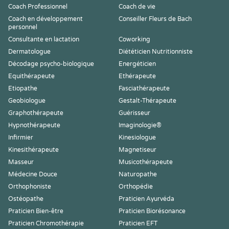
Coach Professionnel
Coach de vie
Coach en développement
Conseiller Fleurs de Bach
personnel
Consultante en lactation
Coworking
Dermatologue
Diététicien Nutritionniste
Décodage psycho-biologique
Energéticien
Equithérapeute
Ethérapeute
Etiopathe
Fasciathérapeute
Geobiologue
Gestalt-Thérapeute
Graphothérapeute
Guérisseur
Hypnothérapeute
Imaginologie®
Infirmier
Kinesiologue
Kinesithérapeute
Magnetiseur
Masseur
Musicothérapeute
Médecine Douce
Naturopathe
Orthophoniste
Orthopédie
Ostéopathe
Praticien Ayurvéda
Praticien Bien-être
Praticien Biorésonance
Praticien Chromothérapie
Praticien EFT