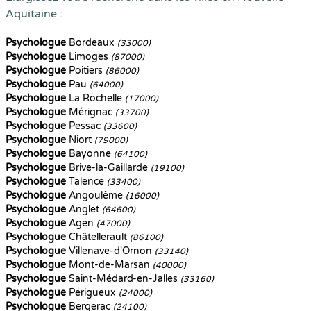
Aquitaine :
Psychologue
Bordeaux
(33000)
Psychologue
Limoges
(87000)
Psychologue
Poitiers
(86000)
Psychologue
Pau
(64000)
Psychologue
La Rochelle
(17000)
Psychologue
Mérignac
(33700)
Psychologue
Pessac
(33600)
Psychologue
Niort
(79000)
Psychologue
Bayonne
(64100)
Psychologue
Brive-la-Gaillarde
(19100)
Psychologue
Talence
(33400)
Psychologue
Angoulême
(16000)
Psychologue
Anglet
(64600)
Psychologue
Agen
(47000)
Psychologue
Châtellerault
(86100)
Psychologue
Villenave-d'Ornon
(33140)
Psychologue
Mont-de-Marsan
(40000)
Psychologue
Saint-Médard-en-Jalles
(33160)
Psychologue
Périgueux
(24000)
Psychologue
Bergerac
(24100)