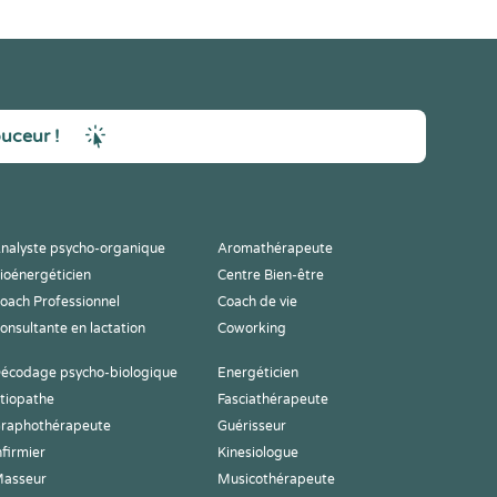
ouceur !
nalyste psycho-organique
Aromathérapeute
ioénergéticien
Centre Bien-être
oach Professionnel
Coach de vie
onsultante en lactation
Coworking
écodage psycho-biologique
Energéticien
tiopathe
Fasciathérapeute
raphothérapeute
Guérisseur
nfirmier
Kinesiologue
asseur
Musicothérapeute