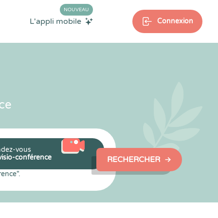
NOUVEAU
L'appli mobile
Connexion
ce
dez-vous
visio-conférence
RECHERCHER
rence".