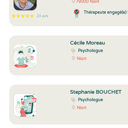
79000
Niort
Thérapeute engagé(e) 
23 avis
5
1
5
23
Cécile Moreau
Psychologue
Niort
Stephanie BOUCHET
Psychologue
Niort