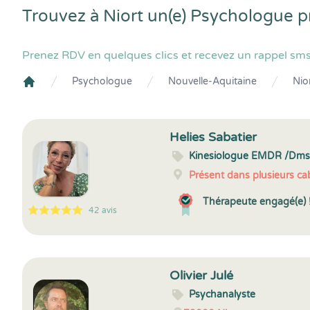
Trouvez à Niort un(e) Psychologue p
Prenez RDV en quelques clics et recevez un rappel sms
Psychologue
Nouvelle-Aquitaine
Nio
Crenolibre
Helies Sabatier
Kinesiologue EMDR /Dm
Présent dans plusieurs cab
Thérapeute engagé(e) 
42 avis
5
1
5
42
Olivier Julé
Psychanalyste