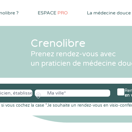
olibre ?
ESPACE
PRO
La médecine douce
Crenolibre
Prenez rendez-vous avec
un praticien de médecine dou
Ren
en 
si vous cochez la case "Je souhaite un rendez-vous en visio-confé