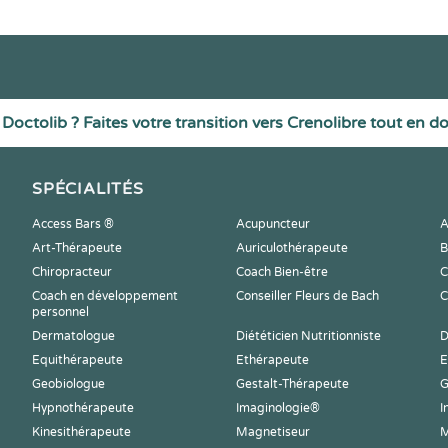
Doctolib ? Faites votre transition vers Crenolibre tout en d
SPÉCIALITÉS
Access Bars ®
Acupuncteur
A
Art-Thérapeute
Auriculothérapeute
B
Chiropracteur
Coach Bien-être
C
Coach en développement
Conseiller Fleurs de Bach
C
personnel
Dermatologue
Diététicien Nutritionniste
D
Equithérapeute
Ethérapeute
E
Geobiologue
Gestalt-Thérapeute
G
Hypnothérapeute
Imaginologie®
I
Kinesithérapeute
Magnetiseur
M