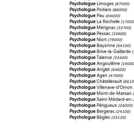
Psychologue
Limoges
(87000)
Psychologue
Poitiers
(86000)
Psychologue
Pau
(64000)
Psychologue
La Rochelle
(17000
Psychologue
Mérignac
(33700)
Psychologue
Pessac
(33600)
Psychologue
Niort
(79000)
Psychologue
Bayonne
(64100)
Psychologue
Brive-la-Gaillarde
(
Psychologue
Talence
(33400)
Psychologue
Angoulême
(16000
Psychologue
Anglet
(64600)
Psychologue
Agen
(47000)
Psychologue
Châtellerault
(8610
Psychologue
Villenave-d'Ornon
Psychologue
Mont-de-Marsan
Psychologue
Saint-Médard-en-J
Psychologue
Périgueux
(24000)
Psychologue
Bergerac
(24100)
Psychologue
Bègles
(33130)